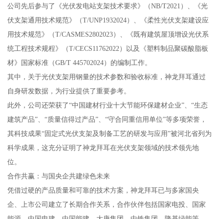
公司先后参与了《光伏发电站支架技术要求》（NB/T2021）、《光
伏支架通用技术规范》（T/UNP1932024）、《柔性光伏支架建设应
用技术规范》（T/CASMES2802023）、《既有建筑屋顶增设光伏系
统工程技术规程》（T/CECS11762022）以及《塑料制品聚碳酸脂板
材》国家标准（GB/T 445702024）的编制工作。
其中，关于光伏支架用钢量的技术参数和验收标准，神龙拜耳通过
自身研发数据，为行业提供了重要参考。
此外，公司还荣获了“中国建材行业十大节能环保建材企业”、“生态
建筑产品”、“质量信得过产品”、“守合同重信用单位”等多项荣誉，
其科技成果“固定式光伏支架及制备工艺的研发与应用”被河北省列为
科学成果，这充分证明了神龙拜耳在光伏支架领域的技术领先地
位。
合作共赢：与国央企共建绿色未来
凭借过硬的产品质量和可靠的技术方案，神龙拜耳已与多家国央
企、上市公司建立了长期合作关系，合作伙伴包括国家电投、国家
能源、中国电建、中国能建、大唐集团、中铁集团、隆基绿能等。