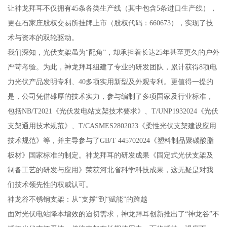
让神龙拜耳不仅拥有45条各类生产线（其中包含5条进口生产线），
更在石家庄股权交易所挂牌上市（股权代码：660673），实现了技
术与资本的双轮驱动。
我们深知，光伏支架虽为“配角”，却承担着长达25年甚至更久的户外
严苛考验。为此，神龙拜耳组建了专业的研发团队，累计获得8项电
力光伏产品发明专利、40多项实用新型及外观专利。更值得一提的
是，公司凭借雄厚的技术实力，参与编制了多项国家及行业标准，
包括NB/T2021《光伏发电站支架技术要求》、T/UNP1932024《光伏
支架通用技术规范》、T/CASMES2802023《柔性光伏支架建设应用
技术规范》等，并主导参与了GB/T 445702024《塑料制品聚碳酸脂
板材》国家标准的制定。神龙拜耳的研发成果《固定式光伏支架及
制备工艺的研发与应用》荣获河北省科学科技成果，这无疑是对我
们技术领先性的权威认可。
神龙谷不锈钢支架：从“支撑”到“赋能”的跨越
面对光伏电站降本增效的迫切需求，神龙拜耳创新推出了“神龙谷”不