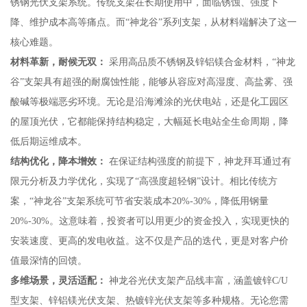
锈钢光伏支架系统。传统支架在长期使用中，面临锈蚀、强度下
降、维护成本高等痛点。而“神龙谷”系列支架，从材料端解决了这一
核心难题。
材料革新，耐候无双：
采用高品质不锈钢及锌铝镁合金材料，“神龙
谷”支架具有超强的耐腐蚀性能，能够从容应对高湿度、高盐雾、强
酸碱等极端恶劣环境。无论是沿海滩涂的光伏电站，还是化工园区
的屋顶光伏，它都能保持结构稳定，大幅延长电站全生命周期，降
低后期运维成本。
结构优化，降本增效：
在保证结构强度的前提下，神龙拜耳通过有
限元分析及力学优化，实现了“高强度超轻钢”设计。相比传统方
案，“神龙谷”支架系统可节省安装成本20%-30%，降低用钢量
20%-30%。这意味着，投资者可以用更少的资金投入，实现更快的
安装速度、更高的发电收益。这不仅是产品的迭代，更是对客户价
值最深情的回馈。
多维场景，灵活适配：
神龙谷光伏支架产品线丰富，涵盖镀锌C/U
型支架、锌铝镁光伏支架、热镀锌光伏支架等多种规格。无论您需