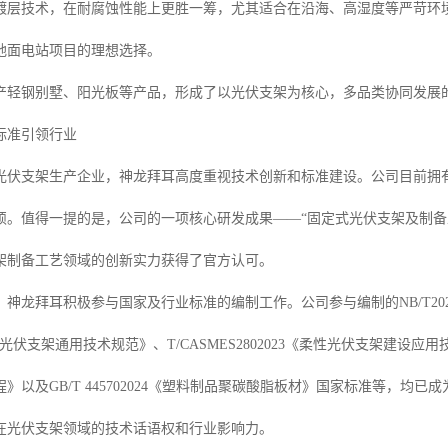
镀层技术，在耐腐蚀性能上更胜一筹，尤其适合在沿海、高湿度等严苛环
地面电站项目的理想选择。
产轻钢别墅、阳光板等产品，形成了以光伏支架为核心，多品类协同发展
标准引领行业
光伏支架生产企业，神龙拜耳高度重视技术创新和标准建设。公司目前拥有
硕。值得一提的是，公司的一项核心研发成果——“固定式光伏支架及制备
架制备工艺领域的创新实力获得了官方认可。
，神龙拜耳积极参与国家及行业标准的编制工作。公司参与编制的NB/T2
024《光伏支架通用技术规范》、T/CASMES2802023《柔性光伏支架建设应用
》以及GB/T 445702024《塑料制品聚碳酸脂板材》国家标准等，
在光伏支架领域的技术话语权和行业影响力。