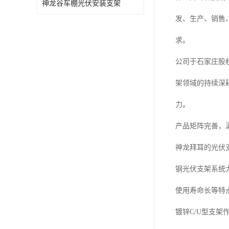
神龙谷车棚光伏安装支架
发、生产、销售
求。
公司于石家庄股
架领域的持续深
力。
产品矩阵完善，
神龙拜耳的光伏
钢光伏支架系统尤
使用寿命长等特
镀锌C/U型支