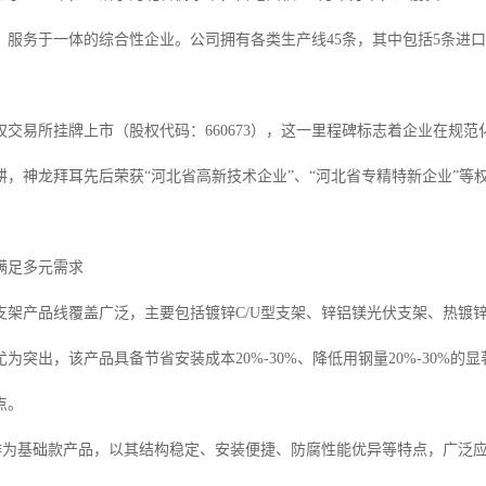
、服务于一体的综合性企业。公司拥有各类生产线45条，其中包括5条进
权交易所挂牌上市（股权代码：660673），这一里程碑标志着企业在规
耕，神龙拜耳先后荣获“河北省高新技术企业”、“河北省专精特新企业”
满足多元需求
支架产品线覆盖广泛，主要包括镀锌C/U型支架、锌铝镁光伏支架、热镀
为突出，该产品具备节省安装成本20%-30%、降低用钢量20%-30%
点。
架作为基础款产品，以其结构稳定、安装便捷、防腐性能优异等特点，广泛