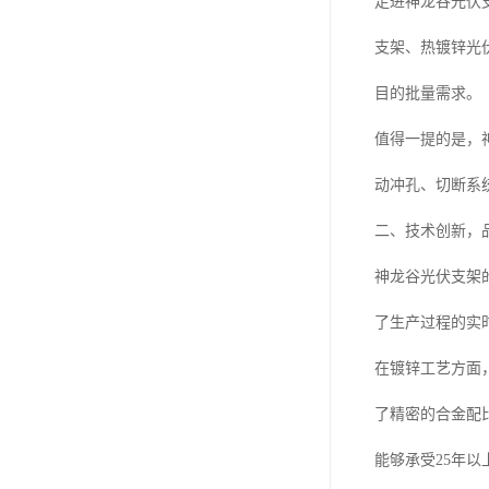
走进神龙谷光伏
支架、热镀锌光
目的批量需求。
值得一提的是，
动冲孔、切断系
二、技术创新，
神龙谷光伏支架
了生产过程的实
在镀锌工艺方面
了精密的合金配
能够承受25年