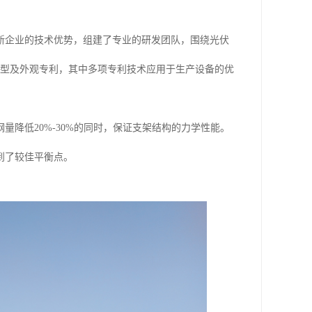
新企业的技术优势，组建了专业的研发团队，围绕光伏
新型及外观专利，其中多项专利技术应用于生产设备的优
降低20%-30%的同时，保证支架结构的力学性能。
到了较佳平衡点。