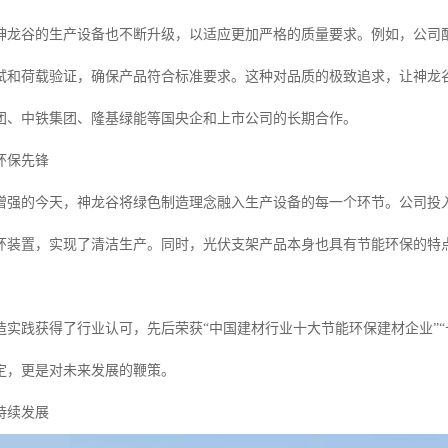
神龙谷的生产设备也不断升级，以适应更加严格的质量要求。例如，公司
试和荷载验证，确保产品符合标准要求。这种对品质的极致追求，让神龙
团、中铁集团、隆基绿能等国央企和上市公司的长期合作。
环保先锋
增强的今天，神龙谷将绿色制造理念融入生产设备的每一个环节。公司投
环装置，实现了清洁生产。同时，光伏支架产品本身也具有节能环保的特点，
造实践获得了行业认可，先后荣获“中国建材行业十大节能环保建材企业”
定，更是对未来发展的鞭策。
持续发展