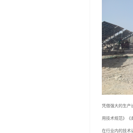
凭借强大的生产
用技术规范》《
在行业内的技术