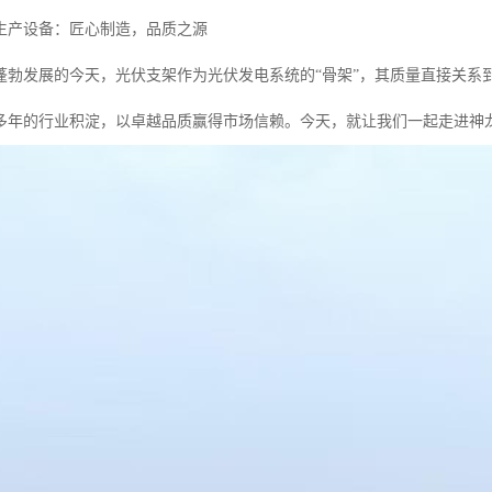
生产设备：匠心制造，品质之源
蓬勃发展的今天，光伏支架作为光伏发电系统的“骨架”，其质量直接关系
多年的行业积淀，以卓越品质赢得市场信赖。今天，就让我们一起走进神