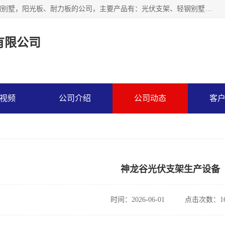
神龙拜耳科技衡水股份有限公司河北一家生产光伏支架，轻钢别墅，阳光板、耐力板的公司，主要产品有：光伏支架、轻钢别墅、阳光板、耐力板、采光板等，公司参与制定了多项标准。
有限公司
视频
公司介绍
公司动态
客
神龙谷光伏支架生产设备
时间：2026-06-01
点击次数：16