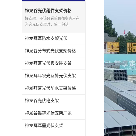
神龙谷光伏组件支架价格
好支架，不该只看单价很多客户在
咨询光伏支架时，第一句话..
神龙拜耳防水支架光伏
神龙谷分布式光伏支架价格
神龙拜耳光伏板安装支架
神龙拜耳农光互补光伏支架
神龙拜耳光伏防水支架价格
神龙谷光伏电支架
神龙谷镀锌光伏支架厂家
神龙拜耳需光伏支架