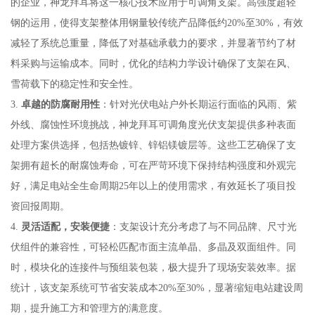
的企业，神龙拜耳将这一核心技术应用于可调角支架。高强度超轻
钢的运用，使得支架整体用钢量较传统产品降低约20%至30%，有效
减轻了系统总重量，降低了对基础承载力的要求，并显著节约了材
料采购与运输成本。同时，优化的结构力学设计确保了支架在风、
雪荷载下的稳定性和安全性。
3.
卓越的防腐耐用性
：针对光伏电站户外长期运行面临的风雨、紫
外线、腐蚀性环境挑战，神龙拜耳可调角度光伏支架提供多种表面
处理方案供选择，包括热镀锌、锌铝镁镀层等。这些工艺确保了支
架拥有超长的耐腐蚀寿命，可在严苛环境下保持结构强度和外观完
好，满足电站全生命周期25年以上的使用需求，有效延长了项目投
资回报周期。
4.
灵活适配，安装便捷
：支架设计充分考虑了与不同品牌、尺寸光
伏组件的兼容性，可轻松匹配市面主流单晶、多晶及双面组件。同
时，模块化的连接件与预组装包装，极大提升了现场安装效率。据
统计，该支架系统可节省安装成本20%至30%，显著缩短电站建设周
期，提升施工方和管理方的满意度。