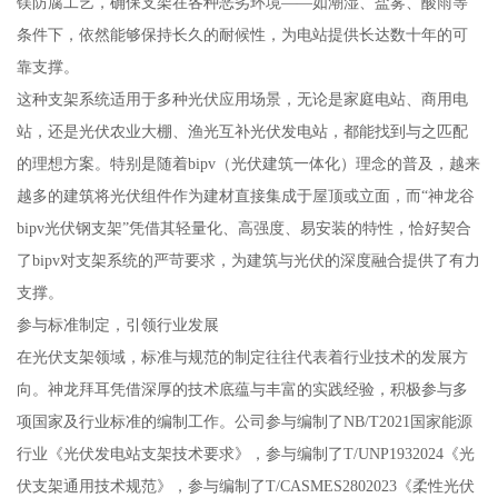
镁防腐工艺，确保支架在各种恶劣环境——如潮湿、盐雾、酸雨等
条件下，依然能够保持长久的耐候性，为电站提供长达数十年的可
靠支撑。
这种支架系统适用于多种光伏应用场景，无论是家庭电站、商用电
站，还是光伏农业大棚、渔光互补光伏发电站，都能找到与之匹配
的理想方案。特别是随着bipv（光伏建筑一体化）理念的普及，越来
越多的建筑将光伏组件作为建材直接集成于屋顶或立面，而“神龙谷
bipv光伏钢支架”凭借其轻量化、高强度、易安装的特性，恰好契合
了bipv对支架系统的严苛要求，为建筑与光伏的深度融合提供了有力
支撑。
参与标准制定，引领行业发展
在光伏支架领域，标准与规范的制定往往代表着行业技术的发展方
向。神龙拜耳凭借深厚的技术底蕴与丰富的实践经验，积极参与多
项国家及行业标准的编制工作。公司参与编制了NB/T2021国家能源
行业《光伏发电站支架技术要求》，参与编制了T/UNP1932024《光
伏支架通用技术规范》，参与编制了T/CASMES2802023《柔性光伏