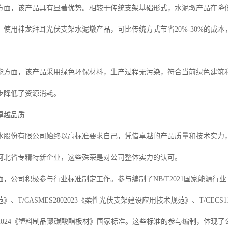
方面，该产品具有显著优势。相较于传统支架基础形式，水泥墩产品在降
，使用神龙拜耳光伏支架水泥墩产品，可比传统方式节省20%-30%的成
能方面，该产品采用绿色环保材料，生产过程无污染，符合当前绿色建筑
步降低了资源消耗。
卓越品质
水股份有限公司始终以高标准要求自己，凭借卓越的产品质量和技术实力
河北省专精特新企业，这些殊荣是对公司整体实力的认可。
，公司积极参与行业标准制定工作。参与编制了NB/T2021国家能源行业《光
、T/CASMES2802023《柔性光伏支架建设应用技术规范》、T/CEC
45702024《塑料制品聚碳酸酯板材》国家标准。这些标准的参与编制，体