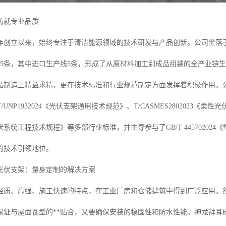
铸就专业品质
4年创立以来，始终专注于清洁能源领域的技术研发与产品创新。公司坐落于
45条，其中进口生产线5条，形成了从原材料加工到成品组装的全产业链
品制造上精益求精，更在技术标准和行业规范制定方面发挥着积极作用。公司
UNP1932024《光伏支架通用技术规范》、T/CASMES2802023《柔性光
系统工程技术规程》等多部行业标准，并主导参与了GB/T 4457020
的技术引领地位。
光伏支架：量身定制的解决方案
轻质、高强、施工快速的特点，在工业厂房和仓储建筑中得到广泛应用。
保证与屋面瓦型的**贴合，又要确保安装的稳固性和防水性能。神龙拜耳