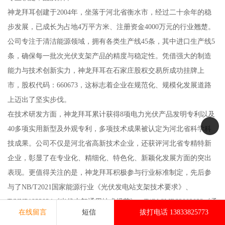
神龙拜耳创建于2004年，坐落于河北省衡水市，经过二十余年的稳
步发展，已成长为占地4万平方米、注册资金4000万元的行业翘楚。
公司专注于清洁能源领域，拥有各类生产线45条，其中进口生产线5
条，确保每一批次光伏支架产品的精度与稳定性。凭借强大的制造
能力与技术创新实力，神龙拜耳在石家庄股权交易所成功挂牌上
市，股权代码：660673，这标志着企业在规范化、规模化发展道路
上迈出了坚实步伐。
在技术研发方面，神龙拜耳累计获得8项电力光伏产品发明专利以及
40多项实用新型及外观专利，多项技术成果被认定为河北省科学科
技成果。公司不仅是河北省高新技术企业，还获评河北省专精特新
企业，彰显了在专业化、精细化、特色化、新颖化发展方面的突出
表现。更值得关注的是，神龙拜耳积极参与行业标准制定，先后参
与了NB/T2021国家能源行业《光伏发电站支架技术要求》、
T/UNP1932024《光伏支架通用技术规范》、T/CASMES2802023《柔
在线留言
短信
拔打电话 13833825773
性光伏支架建设应用技术规范》、T/CECS11762022《既有建筑屋顶