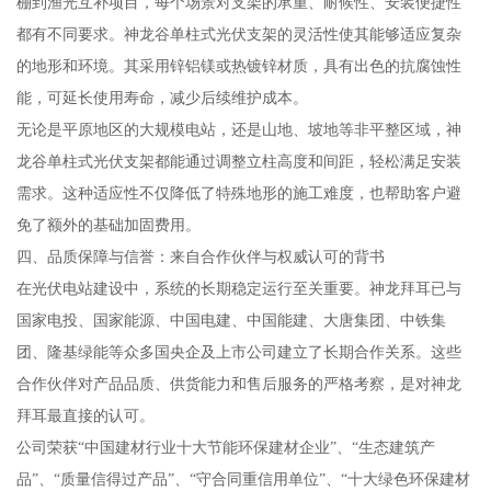
棚到渔光互补项目，每个场景对支架的承重、耐候性、安装便捷性
都有不同要求。神龙谷单柱式光伏支架的灵活性使其能够适应复杂
的地形和环境。其采用锌铝镁或热镀锌材质，具有出色的抗腐蚀性
能，可延长使用寿命，减少后续维护成本。
无论是平原地区的大规模电站，还是山地、坡地等非平整区域，神
龙谷单柱式光伏支架都能通过调整立柱高度和间距，轻松满足安装
需求。这种适应性不仅降低了特殊地形的施工难度，也帮助客户避
免了额外的基础加固费用。
四、品质保障与信誉：来自合作伙伴与权威认可的背书
在光伏电站建设中，系统的长期稳定运行至关重要。神龙拜耳已与
国家电投、国家能源、中国电建、中国能建、大唐集团、中铁集
团、隆基绿能等众多国央企及上市公司建立了长期合作关系。这些
合作伙伴对产品品质、供货能力和售后服务的严格考察，是对神龙
拜耳最直接的认可。
公司荣获“中国建材行业十大节能环保建材企业”、“生态建筑产
品”、“质量信得过产品”、“守合同重信用单位”、“十大绿色环保建材