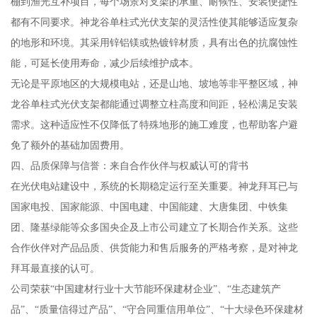
棚到渔光互补项目，每个场景对支架的承重、耐候性、安装便捷性
都有不同要求。神龙谷单柱式光伏支架的灵活性使其能够适应复杂
的地形和环境。其采用锌铝镁或热镀锌材质，具有出色的抗腐蚀性
能，可延长使用寿命，减少后续维护成本。
无论是平原地区的大规模电站，还是山地、坡地等非平整区域，神
龙谷单柱式光伏支架都能通过调整立柱高度和间距，轻松满足安装
需求。这种适应性不仅降低了特殊地形的施工难度，也帮助客户避
免了额外的基础加固费用。
四、品质保障与信誉：来自合作伙伴与权威认可的背书
在光伏电站建设中，系统的长期稳定运行至关重要。神龙拜耳已与
国家电投、国家能源、中国电建、中国能建、大唐集团、中铁集
团、隆基绿能等众多国央企及上市公司建立了长期合作关系。这些
合作伙伴对产品品质、供货能力和售后服务的严格考察，是对神龙
拜耳最直接的认可。
公司荣获“中国建材行业十大节能环保建材企业”、“生态建筑产
品”、“质量信得过产品”、“守合同重信用单位”、“十大绿色环保建材