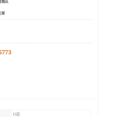
桃城区
支架
5773
15日