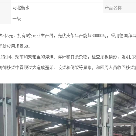
河北衡水
产品名称
一级
达3亿元，拥有6条专业生产线，光伏支架年产能超30000吨，采用德国拜
光伏应用场景68。
好架间、架前和架箱里的浮煤、浮矸和其余杂物，检查顶板情形，发明顶
防御移架中冒顶过大造成歪架、咬架和倒架等景象，和四周人员收回移架