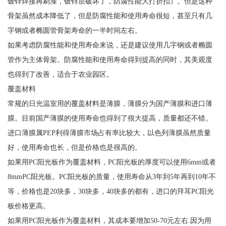
镀锌焊接再刷漆，镀锌层破坏了，防腐性能大打折扣）。但是这种
骨架虽然成本降低了，但是防腐性能和使用寿命很短，甚至只有几
字钢或者椭圆管骨架寿命的一半时间左右。
如果考虑防腐性能和使用寿命来说，还是建议使用几字钢或者椭圆
管作为主体骨架。防腐性能和使用寿命得到提高的同时，其美观度
也得到了改善，适合于农业园区。
覆盖材料
常规的日光温室用的覆盖材料是薄膜，薄膜分为国产薄膜和进口薄
膜。目前国产薄膜的使用寿命也得到了很大提高，质量都还不错。
进口薄膜属PEP利得薄膜市场占有率比较大，以色列薄膜虽然质量
好，使用寿命也长，但是价格也是很高的。
如果用PC阳光板作为覆盖材料，PC阳光板的厚度可以使用6mm或者
8mmPC阳光板。PC阳光板的质量，使用寿命从3年到5年再到10年不
等，价格也是20块多，30块多，40块多的都有，进口的拜耳PC阳光
板价格更高。
如果用PC阳光板作为覆盖材料，其成本要增加50-70元左右.因为用