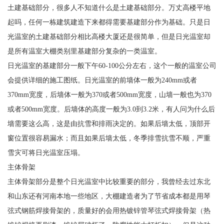
土建基础部分，很多人不知道什么是土建基础部分。万丈高楼平地
起吗，任何一栋建筑建造下来都得需要基建部分作为基础。只是日
光温室的土建基础部分相比高楼大厦还是很简单，但是日光温室却
是所有温室大棚类别里基建部分复杂的一类温室。
日光温室的基建部分一般下午60-100公分左右，这个一般的温室公司
会提供详细的施工图纸。日光温室的前墙体一般为240mm或者
370mm宽度，后墙体一般为370或者500mm宽度，山墙一般也为370
或者500mm宽度。后墙体的高度一般为3.0到3.2米，有人问为什么后
墙需要这么高，这是由抗雪和排雨决定的。如果后墙太低，顶部开
窗位置很容易漏水；而且如果后墙太低，冬季排雪抗雪不顺，严重
雪灾可将日光温室压塌。
主体骨架
主体骨架部分是整个日光温室中比较重要的部分，我曾经去过东北
和山东还有河南本地一些地区，大棚建造者为了节省成本都是用琴
弦式钢筋焊接骨架的，质量好的会用热镀锌管琴弦式焊接骨架（热