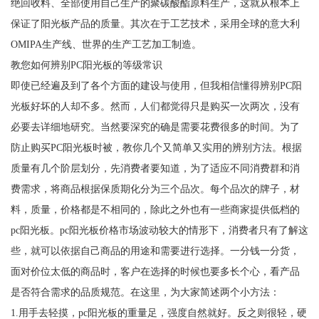
绝回收料、全部使用自己生产的聚碳酸酯原料生产，这就从根本上
保证了阳光板产品的质量。其次在于工艺技术，采用全球的意大利
OMIPA生产线、世界的生产工艺加工制造。
教您如何辨别PC阳光板的等级常识
即使已经遍及到了各个方面的建设与使用，但我相信懂得辨别PC阳
光板好坏的人却不多。然而，人们都觉得只是购买一次两次，没有
必要去详细地研究。当然要深究的确是需要花费很多的时间。为了
防止购买PC阳光板时被，教你几个又简单又实用的辨别方法。根据
质量有几个阶层划分，先消费者要知道，为了适应不同消费群和消
费需求，将商品根据保质期化分为三个品次。每个品次的牌子，材
料，质量，价格都是不相同的，除此之外也有一些商家提供低档的
pc阳光板。pc阳光板价格市场波动较大的情形下，消费者只有了解这
些，就可以依据自己商品的用途和需要进行选择。一分钱一分货，
面对价位太低的商品时，客户在选择的时候也要多长个心，看产品
是否符合需求的品质规范。在这里，为大家简述两个小方法：
1.用手去轻摸，pc阳光板的重量足，强度自然就好。反之则很轻，硬