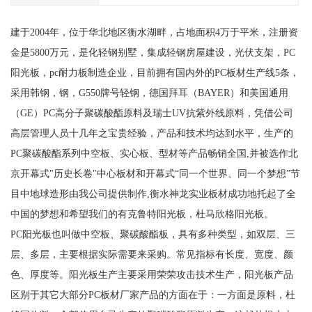
建于2004年，位于华北地区衡水湖畔，占地面积4万于平米，注册资
金是5800万元，是化轻钢别墅，集成轻钢房屋建设，光伏支架，PC
阳光板，pc耐力板制造企业，目前拥有国内外的PC板材生产线5条，
采用韩钢，钢，G550牌号轻钢，德国拜耳（BAYER）和美国通用
（GE）PC高分子聚碳酸酯原料及瑞士UV抗紫外线原料，凭借公司
高层管理人员十几年之宝贵经验，产品和技术均达到水平，生产的
PC聚碳酸酯系列中空板、实心板、型材等产品畅销全国,并被选作北
京开幕式"历史长卷"中心板材和开幕式“同一个世界、同一个梦想”节
目中地球造形由我公司提供制作,衡水神龙实业板材成功地托起了全
中国的梦想和希望我们的有克鲁特阳光板，杜马欣格阳光板。
PC阳光板也叫做中空板、聚碳酸酯板，具有多种类型，如双层、三
层、多层，主要根据实际需要来采购。常见指标有长度、宽度、颜
色、厚度等。阳光板生产主要采用荣荣攻击技术生产，阳光板产品
区别于其它大部分PC板材厂家产品的方面在于：一方面是原料，杜