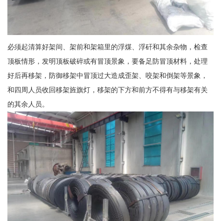
必须起清算好架间、架前和架箱里的浮煤、浮矸和其余杂物，检查
顶板情形，发明顶板破碎或有冒顶景象，要备足防冒顶材料，处理
好后再移架，防御移架中冒顶过大造成歪架、咬架和倒架等景象，
和四周人员收回移架旌旗灯，移架的下方和前方不得有与移架有关
的其余人员。