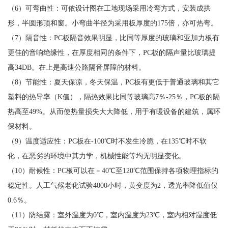
（6）可弯曲性：可依设计图在工地现场采用冷弯方式，安装成拱
形，半圆形顶和窗。小弯曲半径为采用板厚度的175倍，亦可热弯。
（7）隔音性：PC板隔音效果明显，比同等厚度的玻璃和亚加力板有
更佳的音响绝缘性，在厚度相同的条件下，PC板的隔声量比玻璃提
高34DB。在上是高速公路隔音屏障的材料。
（8）节能性：夏天保凉，冬天保温，PC板有更低于普通玻璃和其它
塑料的热导率（K值），隔热效果比同等玻璃高7％-25％，PC板的隔
热高至49%。从而使热量损失大大降低，用于有暖设备的建筑，属环
保材料。
（9）温度适应性：PC板在-100℃时不发生冷脆，在135℃时不软
化，在恶劣的环境中其力学，机械性能等均无明显变化。
（10）耐候性：PC板可以在－40℃至120℃范围保持各项物理指标的
稳定性。人工气候老化试验4000小时，黄变度为2，透光率降低值仅
0.6％。
（11）防结露：室外温度为0℃，室内温度为23℃，室内相对湿度低