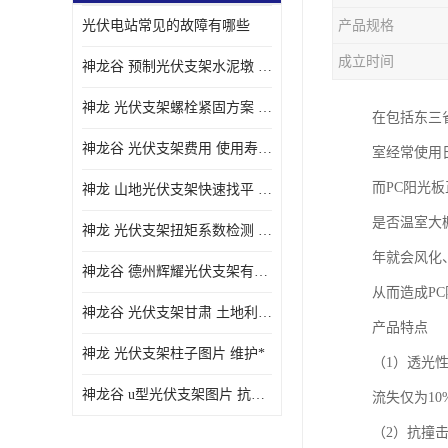
光伏电站常见的故障有哪些
产品规格
成立时间
神龙谷 预制光伏支架水泥墩 抗震性能优
神龙 光伏支架螺栓紧固方案 土地利用率高
在包括东三
神龙谷 光伏支架费用 使用寿命长
室经常使用
而PC阳光
神龙 山地光伏支架快速找平 抗风耐压
是否温室大
神龙 光伏支架扭矩系数检测 适应性强
年就会风化
神龙谷 德州辉耀光伏支架有限公司 材质多样
从而造成P
神龙谷 光伏支架甘肃 土地利用率高
产品特点
神龙 光伏支架柱子图片 维护*
（1）透光
神龙谷 u型光伏支架图片 抗紫外线
流失仅为10
（2）抗撞击