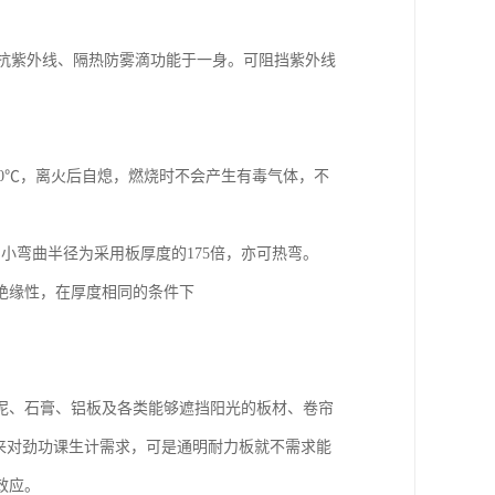
集抗紫外线、隔热防雾滴功能于一身。可阻挡紫外线
是580℃，离火后自熄，燃烧时不会产生有毒气体，不
小弯曲半径为采用板厚度的175倍，亦可热弯。
响绝缘性，在厚度相同的条件下
泥、石膏、铝板及各类能够遮挡阳光的板材、卷帘
明来对劲功课生计需求，可是通明耐力板就不需求能
效应。