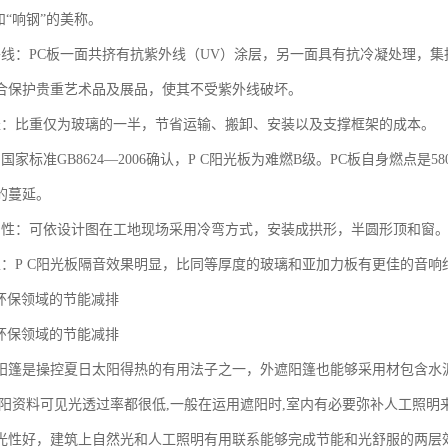
和“响钢”的美称。
外线：PC板一面共挤有抗紫外线（UV）涂层，另一面具有抗冷凝处理，
合保护贵重艺术品及展品，使其不受紫外线破坏。
轻：比重仅为玻璃的一半，节省运输、搬卸、安装以及支撑框架的成本。
国家标准GB8624—2006确认，P C阳光板为难燃B级。PC板自身燃点
的蔓延。
曲性：可依设计图在工地现场采用冷弯方式，安装成拱形，半圆形顶和窗。
性：P C阳光板隔音效果明显，比同等厚度的玻璃和亚加力板有更佳的音
在环保领域的节能减排
在环保领域的节能减排
阳篷是操控夏日太阳得热的有用法子之一，外遮阳篷也能够采用材包含水
遮阳资料可见光透过率都很低,一般在运用遮阳时,室内有必要弥补人工照
光性好，建筑上自然光和人工照明有用联系能够完成节能和光舒服的两层