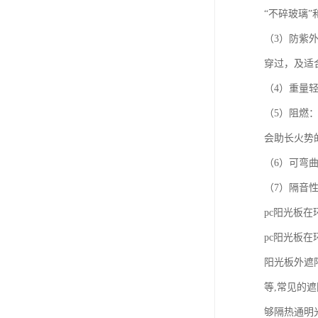
“不碎玻璃”
（3）防紫
穿过，及适
（4）重量
（5）阻燃：
会助长火势
（6）可弯
（7）隔音
pc阳光板
pc阳光板
阳光板外遮
等,常见的
够隔热通明