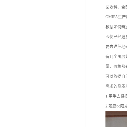
回收料、全
OMIPA
教您如何辨
即使已经遍
要去详细地
有几个阶层
量，价格都
可以依据自
需求的品质
1.用手去
2.观察p