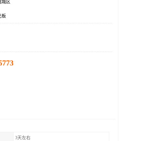
桃城区
光板
5773
3天左右