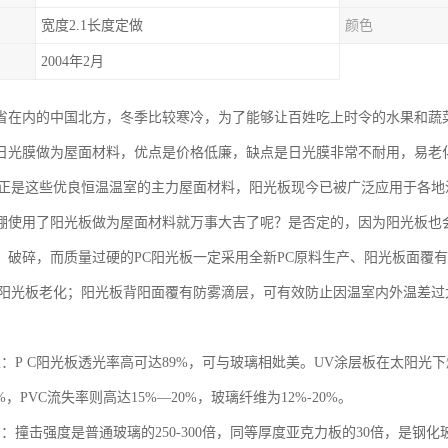
宽度2.1长度定做
颜色
2004年2月
省在内的中国北方，冬季比较寒冷，为了能够让百姓吃上时令的水果和蔬
日光膜做为屋面材料，优点是价格低廉，缺点是日光膜非常不耐用，易老
板正是这些优良恒温温室的主力屋面材料，阳光板现今已被广泛应用于各地
棚使用了阳光板做为屋面材料就万事大吉了呢？是否定的，因为阳光板也
、破碎，而质量过硬的PC阳光板一定采用全新PC原料生产、阳光板面覆
C阳光板老化；阳光板背阳面覆有防雾滴层，可有效防止因温室内外温差过
性：P C阳光板透光率高可达89%，可与玻璃相妣美。UV涂层板在太阳
%，PVC流失率则高达15%—20%，玻璃纤维为12%-20%。
：撞击强度是普通玻璃的250-300倍，同等厚度亚克力板的30倍，是钢化