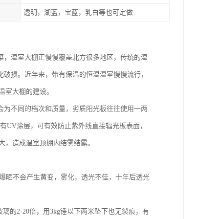
透明，湖蓝，宝蓝，乳白等也可定做
菜，温室大棚正慢慢覆盖北方很多地区，传统的温
化破损。近年来，带有保温的恒温温室慢慢流行，
温室大棚的建设。
会为不同的档次和质量，劣质阳光板往往使用一两
有有UV涂层，可有效防止紫外线直接辐光板表面，
大，造成温室顶棚内结雾结露。
光下爆晒不会产生黄变，雾化，透光不佳，十年后透光
玻璃的2-20倍，用3kg锤以下两米坠下也无裂痕，有