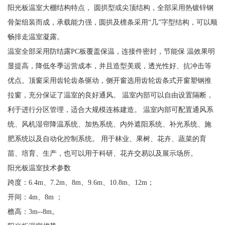
阳光板温室大棚结构特点， 圆拱型或尖顶结构，全部采用热镀锌钢
骨架组装而成，承载能力强，圆拱及檩条采用“几”字型结构，可以顺
畅排走温室凝露。
温室全部采用防结露PC板覆盖保温，连接件密封，节能保 温效果明
显提高，降低冬季运营成本，并且造型美观，透光性好、抗冲击等
优点。顶窗采用齿轮齿条驱动，侧开窗选用齿轮齿条式开窗塑钢推
拉窗，充分保证了温室的良好通风。 温室内部可以自由设置隔断，
利于进行分区管理，适合大规模连栋建造。 温室内部可配置通风系
统、风机湿帘降温系统、加热系统、内外遮阳系统、补光系统、施
肥系统以及自动化控制系统。 用于林业、果树、花卉、蔬菜的育
苗、培育、生产，也可以用于科研、花卉交易以及展示场所。
阳光板温室技术参数
跨度：6.4m、7.2m、8m、9.6m、10.8m、12m；
开间：4m、8m ；
檐高：3m--8m。