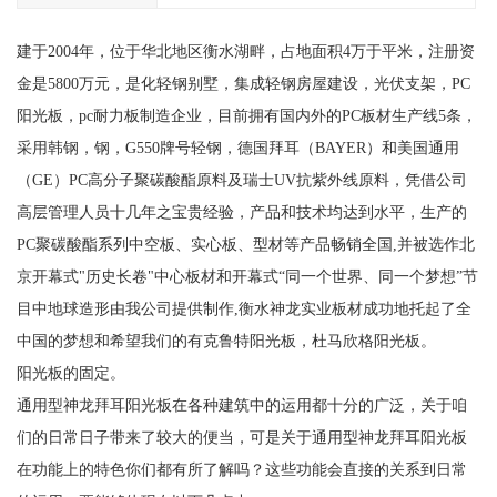
建于2004年，位于华北地区衡水湖畔，占地面积4万于平米，注册资
金是5800万元，是化轻钢别墅，集成轻钢房屋建设，光伏支架，PC
阳光板，pc耐力板制造企业，目前拥有国内外的PC板材生产线5条，
采用韩钢，钢，G550牌号轻钢，德国拜耳（BAYER）和美国通用
（GE）PC高分子聚碳酸酯原料及瑞士UV抗紫外线原料，凭借公司
高层管理人员十几年之宝贵经验，产品和技术均达到水平，生产的
PC聚碳酸酯系列中空板、实心板、型材等产品畅销全国,并被选作北
京开幕式"历史长卷"中心板材和开幕式“同一个世界、同一个梦想”节
目中地球造形由我公司提供制作,衡水神龙实业板材成功地托起了全
中国的梦想和希望我们的有克鲁特阳光板，杜马欣格阳光板。
阳光板的固定。
通用型神龙拜耳阳光板在各种建筑中的运用都十分的广泛，关于咱
们的日常日子带来了较大的便当，可是关于通用型神龙拜耳阳光板
在功能上的特色你们都有所了解吗？这些功能会直接的关系到日常