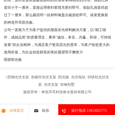
的话，这时应该依据破损面积的巨细来采纳相应的办法。假如孔洞
直径小于一厘米，直接运用密封胶填充密封即可。假如孔洞直径超
过了一厘米，那么裁切同一款材料掩盖出破损处即可。或者更换新
的神龙拜耳阳光板。
公司一直致力于为客户提供的屋面采光材料解决方案，以“精工细
作，成就品质”的质量理念，秉承“诚信，务实，共赢，和谐，可持续
发展”的企业精神，为满足客户更高层次的需求，为客户创造更大的
使用价值，为社会创造财富的美好愿望而不懈努力
雨搭阳光板
c型钢光伏支架 热镀锌光伏支架 阳光板 光伏电站 锌镁铝光伏支
架 光伏支架 轻钢别墅
版权所有：神龙拜耳科技衡水股份有限公司
在线留言
短信
拔打电话 13833825773