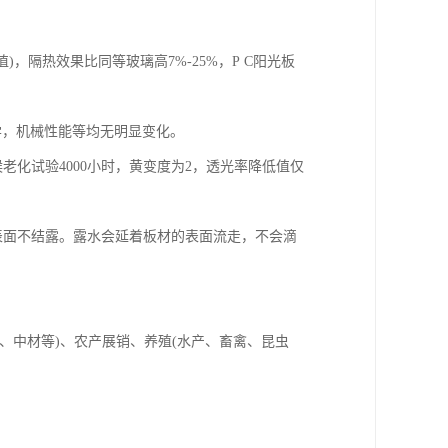
)，隔热效果比同等玻璃高7%-25%，P C阳光板
力学，机械性能等均无明显变化。
气候老化试验4000小时，黄变度为2，透光率降低值仅
的内表面不结露。露水会延着板材的表面流走，不会滴
、中材等)、农产展销、养殖(水产、畜禽、昆虫