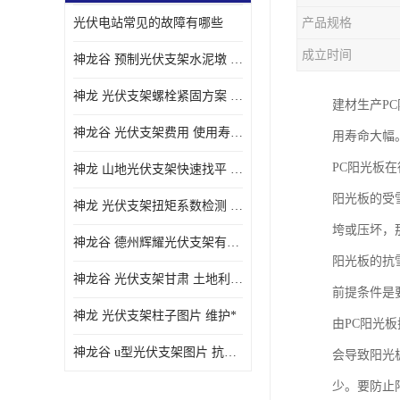
光伏电站常见的故障有哪些
产品规格
成立时间
神龙谷 预制光伏支架水泥墩 抗震性能优
神龙 光伏支架螺栓紧固方案 土地利用率高
建材生产P
神龙谷 光伏支架费用 使用寿命长
用寿命大幅
PC阳光板
神龙 山地光伏支架快速找平 抗风耐压
阳光板的受
神龙 光伏支架扭矩系数检测 适应性强
垮或压坏，
神龙谷 德州辉耀光伏支架有限公司 材质多样
阳光板的抗
神龙谷 光伏支架甘肃 土地利用率高
前提条件是
神龙 光伏支架柱子图片 维护*
由PC阳光
神龙谷 u型光伏支架图片 抗紫外线
会导致阳光
少。要防止