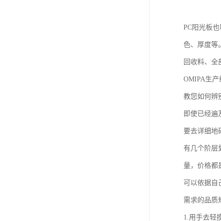
PC阳光板
色、厚度等
回收料、全
OMIPA
教您如何辨
即使已经遍
要去详细地
有几个阶层
量，价格都
可以依据自
需求的品质
1.用手去