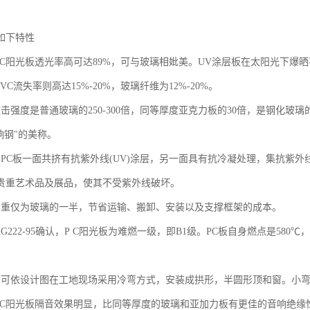
如下特性
性:P C阳光板透光率高可达89%，可与玻璃相妣美。UV涂层板在太阳光下
PVC流失率则高达15%-20%，玻璃纤维为12%-20%。
:撞击强度是普通玻璃的250-300倍，同等厚度亚克力板的30倍，是钢化玻璃
响钢"的美称。
外线:PC板一面共挤有抗紫外线(UV)涂层，另一面具有抗冷凝处理，集抗
贵重艺术品及展品，使其不受紫外线破坏。
轻:比重仅为玻璃的一半，节省运输、搬卸、安装以及支撑框架的成本。
标准G222-95确认，P C阳光板为难燃一级，即B1级。PC板自身燃点是5
。
曲性:可依设计图在工地现场采用冷弯方式，安装成拱形，半圆形顶和窗。小弯
性:P C阳光板隔音效果明显，比同等厚度的玻璃和亚加力板有更佳的音响绝