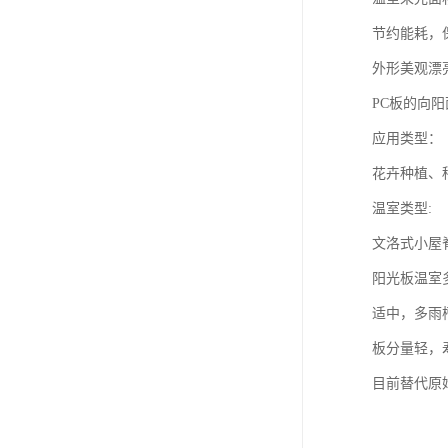
节约能耗，
外形美观漂
PC板的向
应用类型：
花卉种植、
温室类型:
文洛式小屋
阳光板温室
适中，多雨
板分量轻，
目前替代原