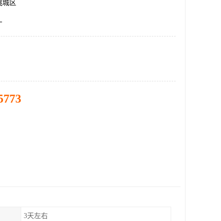
桃城区
厂
5773
3天左右