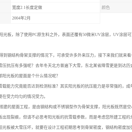
宽度2.1长度定做
颜色
2004年2月
C阳光板，除了使用PC原生料之外，表面还覆有50微米UV涂层，UV涂
。
在得到钢结构骨架支撑的情况下，可承受许多外来压力，接下来我们就来看
雪压抗压有多强呢？去年冬天北方普遍下大雪，东北某省降雪更是到达历
那阳光板的屋面是个什么情况呢？
雪载能力究竟能否达到检测标准？其实阳光板的抗压能力是非常强的，成
要在受力均匀的情况受力。
板搭建的屋面工程，是由钢结构或不锈钢型作为骨架支撑，阳光板既然是
板出现裂痕，但请不必思考阳光板的抗雪载参数，而是考虑您所建工程的
阳光板被大雪压坏，就要在设计工程初期思考到骨架密度，钢结构密度加