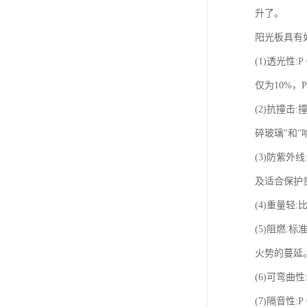
升了。
阳光板具有
(1)透光
仅为10%，
(2)抗撞击
碎玻璃"和"
(3)防紫
及适合保护
(4)重量
(5)阻燃:
火势的蔓延
(6)可弯
(7)隔音