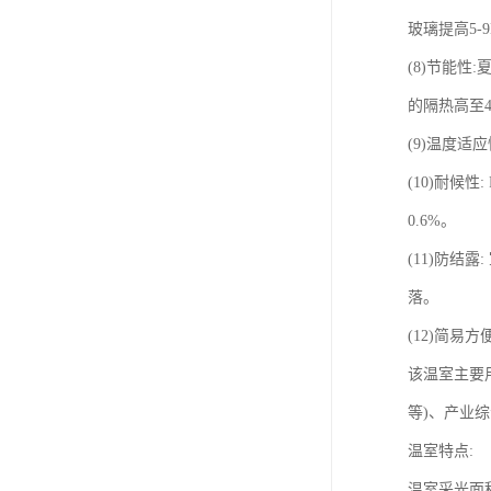
玻璃提高5
(8)节能性
的隔热高至
(9)温度适
(10)耐候
0.6%。
(11)防结
落。
(12)简
该温室主要
等)、产业
温室特点:
温室采光面