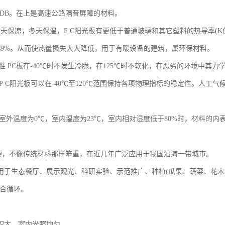
-9DB。在上是高速公路隔音屏障的材料。
:夏天保凉，冬天保温，P C阳光板有更低于普通玻璃和其它塑料的热导率(K值
49%。从而使热量损失大大降低，用于有暖设备的建筑，属环保材料。
应性:PC板在-40℃时不发生冷脆，在125℃时不软化，在恶劣的环境中其
性: P C阳光板可以在-40℃至120℃范围保持各项物理指标的稳定性。人工
露: 室外温度为0℃，室内温度为23℃，室内相对湿度低于80%时，材料
易方便，不像传统材料那样笨重，在近几年广泛应用于我国沿海一带城市。
用于生态餐厅、展示观光、科研实验、示范推广、种植(瓜果、蔬菜、花木
综合循环。
积大，室内光照均匀，