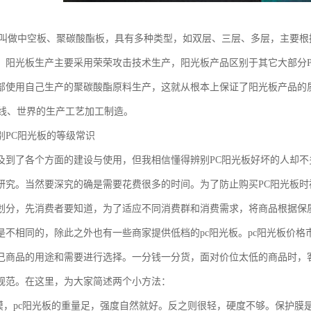
也叫做中空板、聚碳酸酯板，具有多种类型，如双层、三层、多层，主要
。阳光板生产主要采用荣荣攻击技术生产，阳光板产品区别于其它大部分
部使用自己生产的聚碳酸酯原料生产，这就从根本上保证了阳光板产品的
生产线、世界的生产工艺加工制造。
别PC阳光板的等级常识
及到了各个方面的建设与使用，但我相信懂得辨别PC阳光板好坏的人却
研究。当然要深究的确是需要花费很多的时间。为了防止购买PC阳光板
划分，先消费者要知道，为了适应不同消费群和消费需求，将商品根据保
是不相同的，除此之外也有一些商家提供低档的pc阳光板。pc阳光板价
己商品的用途和需要进行选择。一分钱一分货，面对价位太低的商品时，
规范。在这里，为大家简述两个小方法：
轻摸，pc阳光板的重量足，强度自然就好。反之则很轻，硬度不够。保护膜