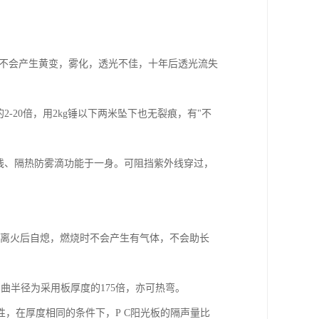
爆晒不会产生黄变，雾化，透光不佳，十年后透光流失
的2-20倍，用2kg锤以下两米坠下也无裂痕，有"不
紫外线、隔热防雾滴功能于一身。可阻挡紫外线穿过，
80℃，离火后自熄，燃烧时不会产生有气体，不会助长
曲半径为采用板厚度的175倍，亦可热弯。
缘性，在厚度相同的条件下，P C阳光板的隔声量比