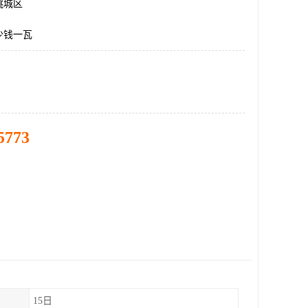
桃城区
少钱一瓦
5773
15日