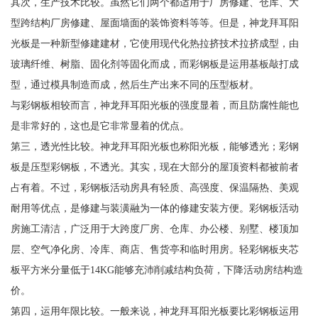
其次，生产技术比较。虽然它们两个都适用于厂房修建、仓库、大
型跨结构厂房修建、屋面墙面的装饰资料等等。但是，神龙拜耳阳
光板是一种新型修建建材，它使用现代化热拉挤技术拉挤成型，由
玻璃纤维、树脂、固化剂等固化而成，而彩钢板是运用基板敲打成
型，通过模具制造而成，然后生产出来不同的压型板材。
与彩钢板相较而言，神龙拜耳阳光板的强度显着，而且防腐性能也
是非常好的，这也是它非常显着的优点。
第三，透光性比较。神龙拜耳阳光板也称阳光板，能够透光；彩钢
板是压型彩钢板，不透光。其实，现在大部分的屋顶资料都被前者
占有着。不过，彩钢板活动房具有轻质、高强度、保温隔热、美观
耐用等优点，是修建与装潢融为一体的修建安装方便。彩钢板活动
房施工清洁，广泛用于大跨度厂房、仓库、办公楼、别墅、楼顶加
层、空气净化房、冷库、商店、售货亭和临时用房。轻彩钢板夹芯
板平方米分量低于14KG能够充沛削减结构负荷，下降活动房结构造
价。
第四，运用年限比较。一般来说，神龙拜耳阳光板要比彩钢板运用