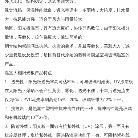
外形现代，结构稳定，形式美观大方，
视觉流畅，保温性能优良，透光率适中，多雨槽，大跨度，排水量
大，抗风能力强，适合于风力与雨量较大
地区。阳光板温室，具有透光度好，热传导系数低，由于阳光板分
量轻，寿命长，拉伸强度大，通过简单的
钢骨结构就能满足抗风、抗雪的要求，并且寿命长，美观大方，减
少重复建设及投资，是目前替代原始的塑料薄膜温室与玻璃温室的
产品。
温室大棚阳光板产品特点
1、透光性：阳光板透光率高可达89%，可与玻璃相妣美。UV涂层板
在太阳光下爆晒不会产生黄变，雾化，透光不佳，十年后透光流失
仅为6%，PVC流失率则高达15%—20%，玻璃纤维为12%-20%。
2、抗撞击：是热塑性塑料中抗冲击性佳的一种，抗冲击性能是玻璃
和有机玻璃的10至27倍。
3、防紫外线：阳光板一面镀有抗紫外线（UV）涂层，另一面具有
抗冷凝处理，集抗紫外线、隔热防滴露功能于一身。可阻挡紫外线