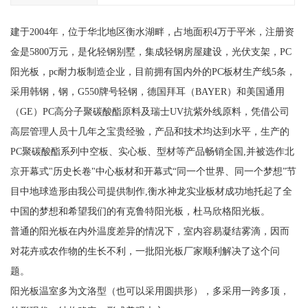
建于2004年，位于华北地区衡水湖畔，占地面积4万于平米，注册资
金是5800万元，是化轻钢别墅，集成轻钢房屋建设，光伏支架，PC
阳光板，pc耐力板制造企业，目前拥有国内外的PC板材生产线5条，
采用韩钢，钢，G550牌号轻钢，德国拜耳（BAYER）和美国通用
（GE）PC高分子聚碳酸酯原料及瑞士UV抗紫外线原料，凭借公司
高层管理人员十几年之宝贵经验，产品和技术均达到水平，生产的
PC聚碳酸酯系列中空板、实心板、型材等产品畅销全国,并被选作北
京开幕式"历史长卷"中心板材和开幕式“同一个世界、同一个梦想”节
目中地球造形由我公司提供制作,衡水神龙实业板材成功地托起了全
中国的梦想和希望我们的有克鲁特阳光板，杜马欣格阳光板。
普通的阳光板在内外温度差异的情况下，室内容易凝结雾滴，因而
对花卉或农作物的生长不利，一批阳光板厂家顺利解决了这个问
题。
阳光板温室多为文洛型（也可以采用圆拱形），多采用一跨多顶，