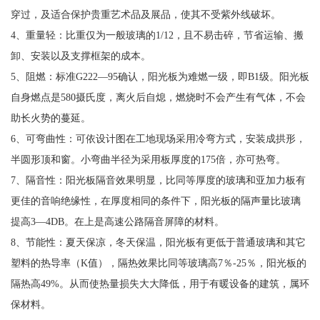
穿过，及适合保护贵重艺术品及展品，使其不受紫外线破坏。
4、重量轻：比重仅为一般玻璃的1/12，且不易击碎，节省运输、搬
卸、安装以及支撑框架的成本。
5、阻燃：标准G222—95确认，阳光板为难燃一级，即B1级。阳光板
自身燃点是580摄氏度，离火后自熄，燃烧时不会产生有气体，不会
助长火势的蔓延。
6、可弯曲性：可依设计图在工地现场采用冷弯方式，安装成拱形，
半圆形顶和窗。小弯曲半径为采用板厚度的175倍，亦可热弯。
7、隔音性：阳光板隔音效果明显，比同等厚度的玻璃和亚加力板有
更佳的音响绝缘性，在厚度相同的条件下，阳光板的隔声量比玻璃
提高3—4DB。在上是高速公路隔音屏障的材料。
8、节能性：夏天保凉，冬天保温，阳光板有更低于普通玻璃和其它
塑料的热导率（K值），隔热效果比同等玻璃高7％-25％，阳光板的
隔热高49%。从而使热量损失大大降低，用于有暖设备的建筑，属环
保材料。