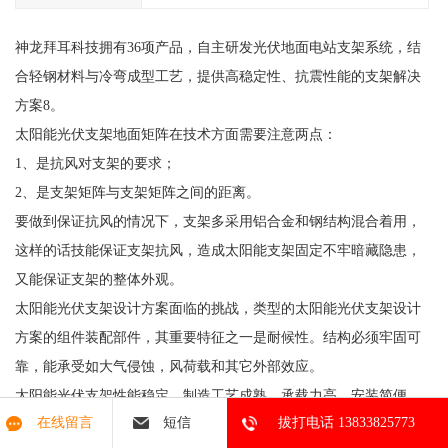
神龙拜耳科技拥有36项产品，自主研发光伏地面电站支架系统，结
合轻钢材料与冷弯成型工艺，提供高稳定性、抗震性能的支架解决
方案8。
太阳能光伏支架地面矩阵在技术方面需要注意两点：
1、是抗风对支架的要求；
2、是支架矩阵与支架矩阵之间的距离。
要做到保证抗风的情况下，支架多采用铝合金和钢结构混合着用，
这样的话技能保证支架抗风，造成太阳能支架固定不牢暗藏隐患，
又能保证支架的整体外观。
太阳能光伏支架设计方案面临的挑战，类型的太阳能光伏支架设计
方案的组件装配部件，其重要特征之一是耐候性。结构必须牢固可
靠，能承受如大气侵蚀，风荷载和其它外部效应。
太阳能光伏支架性能稳定，制造工艺成熟，承载力高，安装简便，
在线留言
短信
拔打电话 13833825773
广泛应用于民用、工业太阳能光伏和太阳能电站中。其中，型钢均