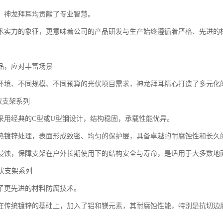
，神龙拜耳均贡献了专业智慧。
术实力的象征，更意味着公司的产品研发与生产始终遵循着严格、先进的
品，应对丰富场景
环境、不同规模、不同预算的光伏项目需求，神龙拜耳精心打造了多元化
U型支架系列
采用经典的C型或U型钢设计，结构稳固，承载性能优异。
热镀锌处理，表面形成致密、均匀的保护层，具备卓越的耐腐蚀性和长久
侵蚀，保障支架在户外长期使用下的结构安全与寿命，是适用于大多数地
光伏支架系列
了更先进的材料防腐技术。
在传统镀锌的基础上，加入了铝和镁元素，其耐腐蚀性能，特别是抗切边