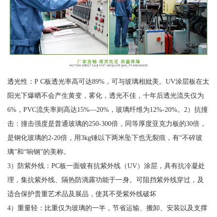
透光性：P C板透光率高可达89%，可与玻璃相妣美。UV涂层板在太
阳光下爆晒不会产生黄变，雾化，透光不佳，十年后透光流失仅为
6%，PVC流失率则高达15%—20%，玻璃纤维为12%-20%。2）抗撞
击：撞击强度是普通玻璃的250-300倍，同等厚度亚克力板的30倍，
是钢化玻璃的2-20倍，用3kg锤以下两米坠下也无裂痕，有“不碎玻
璃”和“响钢”的美称。
3）防紫外线：PC板一面镀有抗紫外线（UV）涂层，具有抗冷凝处
理，集抗紫外线、隔热防滴露功能于一身。可阻挡紫外线穿过，及
适合保护贵重艺术品及展品，使其不受紫外线破坏
4）重量轻：比重仅为玻璃的一半，节省运输、搬卸、安装以及支撑