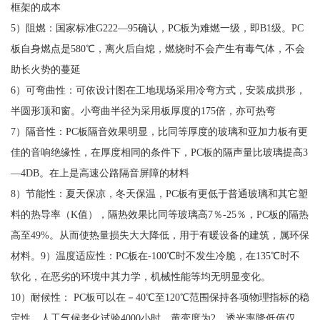
框架的成本
5）阻燃：国家标准G222—95确认，PC板为难燃一级，即B1级。PC
板自身燃点是580℃，离火后自熄，燃烧时不会产生有毒气体，不会
助长火势的蔓延
6）可弯曲性：可依设计图在工地现场采用冷弯方式，安装成拱形，
半圆形顶和窗。小弯曲半径为采用板厚度的175倍，亦可热弯
7）隔音性：PC板隔音效果明显，比同等厚度的玻璃和亚加力板有更
佳的音响绝缘性，在厚度相同的条件下，PC板的隔声量比玻璃提高3
—4DB。在上是高速公路隔音屏障的材料
8）节能性：夏天保凉，冬天保温，PC板有更低于普通玻璃和其它塑
料的热导率（K值），隔热效果比同等玻璃高7％-25％，PC板的隔热
高至49%。从而使热量损失大大降低，用于有暖设备的建筑，属环保
材料。9）温度适应性：PC板在-100℃时不发生冷脆，在135℃时不
软化，在恶劣的环境中其力学，机械性能等均无明显变化。
10）耐候性： PC板可以在－40℃至120℃范围保持各项物理指标的稳
定性。人工气候老化试验4000小时，黄变度为2，透光率降低值仅