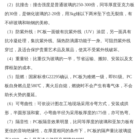
（2）抗撞击：撞击强度是普通玻璃的250-300倍，同等厚度亚克力板
的30倍，是钢化玻璃的2-20倍，用3kg锤以下两米坠下也无裂痕，有
不碎玻璃和响钢的美称。
（3）防紫外线：PC板一面镀有抗紫外线（UV）涂层，另一面具有
抗冷凝处理，集抗紫外线、隔热防滴露功能于一身。可阻挡紫外线
穿过，及适合保护贵重艺术品及展品，使其不受紫外线破坏。
（4）重量轻：比重仅为玻璃的一半，节省运输、搬卸、安装以及支
撑框架的成本。
（5）阻燃：国家标准G22295确认，PC板为难燃一级，即B1级。PC
板自身燃点是580℃，离火后自熄，燃烧时不会产生有毒气体，不会
助长火势的蔓延。
（6）可弯曲性：可依设计图在工地现场采用冷弯方式，安装成拱
形，半圆形顶和窗。小弯曲半径为采用板厚度的175倍，亦可热弯。
（7）隔音性：PC板隔音效果明显，比同等厚度的玻璃和亚加力板有
更佳的音响绝缘性，在厚度相同的条件下，PC板的隔声量比玻璃提