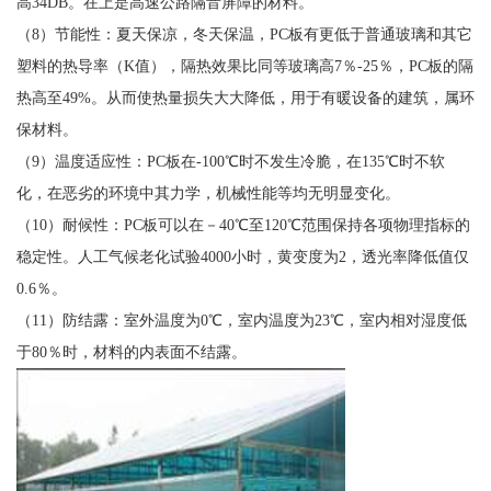
高34DB。在上是高速公路隔音屏障的材料。
（8）节能性：夏天保凉，冬天保温，PC板有更低于普通玻璃和其它
塑料的热导率（K值），隔热效果比同等玻璃高7％-25％，PC板的隔
热高至49%。从而使热量损失大大降低，用于有暖设备的建筑，属环
保材料。
（9）温度适应性：PC板在-100℃时不发生冷脆，在135℃时不软
化，在恶劣的环境中其力学，机械性能等均无明显变化。
（10）耐候性：PC板可以在－40℃至120℃范围保持各项物理指标的
稳定性。人工气候老化试验4000小时，黄变度为2，透光率降低值仅
0.6％。
（11）防结露：室外温度为0℃，室内温度为23℃，室内相对湿度低
于80％时，材料的内表面不结露。