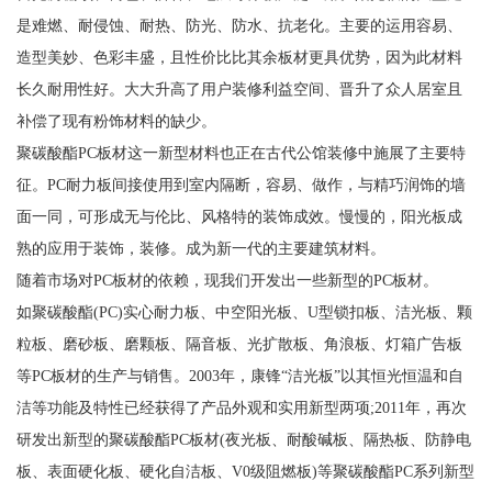
是难燃、耐侵蚀、耐热、防光、防水、抗老化。主要的运用容易、
造型美妙、色彩丰盛，且性价比比其余板材更具优势，因为此材料
长久耐用性好。大大升高了用户装修利益空间、晋升了众人居室且
补偿了现有粉饰材料的缺少。
聚碳酸酯PC板材这一新型材料也正在古代公馆装修中施展了主要特
征。PC耐力板间接使用到室内隔断，容易、做作，与精巧润饰的墙
面一同，可形成无与伦比、风格特的装饰成效。慢慢的，阳光板成
熟的应用于装饰，装修。成为新一代的主要建筑材料。
随着市场对PC板材的依赖，现我们开发出一些新型的PC板材。
如聚碳酸酯(PC)实心耐力板、中空阳光板、U型锁扣板、洁光板、颗
粒板、磨砂板、磨颗板、隔音板、光扩散板、角浪板、灯箱广告板
等PC板材的生产与销售。2003年，康锋“洁光板”以其恒光恒温和自
洁等功能及特性已经获得了产品外观和实用新型两项;2011年，再次
研发出新型的聚碳酸酯PC板材(夜光板、耐酸碱板、隔热板、防静电
板、表面硬化板、硬化自洁板、V0级阻燃板)等聚碳酸酯PC系列新型