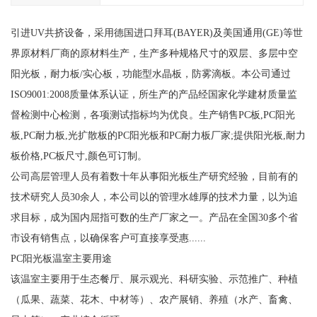
引进UV共挤设备，采用德国进口拜耳(BAYER)及美国通用(GE)等世
界原材料厂商的原材料生产，生产多种规格尺寸的双层、多层中空
阳光板，耐力板/实心板，功能型水晶板，防雾滴板。本公司通过
ISO9001:2008质量体系认证，所生产的产品经国家化学建材质量监
督检测中心检测，各项测试指标均为优良。生产销售PC板,PC阳光
板,PC耐力板,光扩散板的PC阳光板和PC耐力板厂家;提供阳光板,耐力
板价格,PC板尺寸,颜色可订制。
公司高层管理人员有着数十年从事阳光板生产研究经验，目前有的
技术研究人员30余人，本公司以的管理水雄厚的技术力量，以为追
求目标，成为国内屈指可数的生产厂家之一。产品在全国30多个省
市设有销售点，以确保客户可直接享受惠......
PC阳光板温室主要用途
该温室主要用于生态餐厅、展示观光、科研实验、示范推广、种植
（瓜果、蔬菜、花木、中材等）、农产展销、养殖（水产、畜禽、