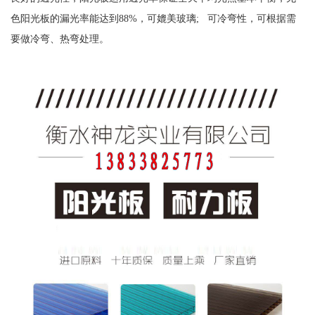
色阳光板的漏光率能达到88%，可媲美玻璃; 可冷弯性，可根据需
要做冷弯、热弯处理。