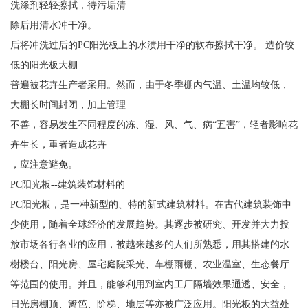
洗涤剂轻轻擦拭，待污垢清
除后用清水冲干净。
后将冲洗过后的PC阳光板上的水渍用干净的软布擦拭干净。 造价较
低的阳光板大棚
普遍被花卉生产者采用。然而，由于冬季棚内气温、土温均较低，
大棚长时间封闭，加上管理
不善，容易发生不同程度的冻、湿、风、气、病“五害”，轻者影响花
卉生长，重者造成花卉
，应注意避免。
PC阳光板--建筑装饰材料的
PC阳光板，是一种新型的、特的新式建筑材料。在古代建筑装饰中
少使用，随着全球经济的发展趋势。其逐步被研究、开发并大力投
放市场各行各业的应用，被越来越多的人们所熟悉，用其搭建的水
榭楼台、阳光房、屋宅庭院采光、车棚雨棚、农业温室、生态餐厅
等范围的使用。并且，能够利用到室内工厂隔墙效果通透、安全，
日光房棚顶、篱笆、阶梯、地层等亦被广泛应用。阳光板的大益处