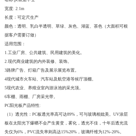
宽度: 2.1m
长度：可定尺生产
颜色：透明、乳白半透明、草绿、灰色、湖蓝、茶色（大面积可根
据客户需要订做）
适用范围：
1.工业厂房、公共建筑、民用建筑的美化。
2.现代商业建筑的内外装修、装饰。
3路牌广告、灯箱广告及展示展览布置。
4现代城市火车站、汽车站及航空港等候厅顶棚。
5现代农业、养殖业室内游泳池的采光顶。
6车棚、雨棚、厂房采光带。
PC阳光板产品特性:
（1）透光性：PC板透光率高可达89%，可与玻璃相妣美。UV涂层
板在太阳光下爆晒不会产生黄变，雾化，透光不佳，十年后透光流
失仅为6%，PVC流失率则高达15%20%，玻璃纤维为12%-20%。