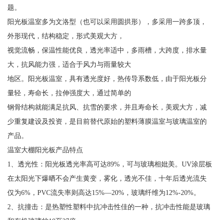
题。
阳光板温室多为文洛型（也可以采用圆拱形），多采用一跨多顶，
外形现代，结构稳定，形式美观大方，
视觉流畅，保温性能优良，透光率适中，多雨槽，大跨度，排水量
大，抗风能力强，适合于风力与雨量较大
地区。阳光板温室，具有透光度好，热传导系数低，由于阳光板分
量轻，寿命长，拉伸强度大，通过简单的
钢骨结构就能满足抗风、抗雪的要求，并且寿命长，美观大方，减
少重复建设及投资，是目前替代原始的塑料薄膜温室与玻璃温室的
产品。
温室大棚阳光板产品特点
1、透光性：阳光板透光率高可达89%，可与玻璃相妣美。UV涂层板
在太阳光下爆晒不会产生黄变，雾化，透光不佳，十年后透光流失
仅为6%，PVC流失率则高达15%—20%，玻璃纤维为12%-20%。
2、抗撞击：是热塑性塑料中抗冲击性佳的一种，抗冲击性能是玻璃