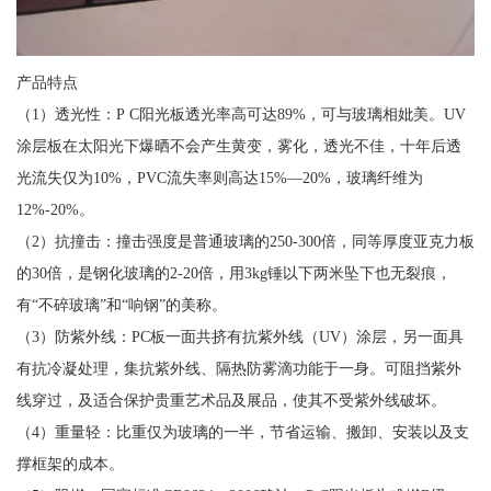
产品特点
（1）透光性：P C阳光板透光率高可达89%，可与玻璃相妣美。UV
涂层板在太阳光下爆晒不会产生黄变，雾化，透光不佳，十年后透
光流失仅为10%，PVC流失率则高达15%—20%，玻璃纤维为
12%-20%。
（2）抗撞击：撞击强度是普通玻璃的250-300倍，同等厚度亚克力板
的30倍，是钢化玻璃的2-20倍，用3kg锤以下两米坠下也无裂痕，
有“不碎玻璃”和“响钢”的美称。
（3）防紫外线：PC板一面共挤有抗紫外线（UV）涂层，另一面具
有抗冷凝处理，集抗紫外线、隔热防雾滴功能于一身。可阻挡紫外
线穿过，及适合保护贵重艺术品及展品，使其不受紫外线破坏。
（4）重量轻：比重仅为玻璃的一半，节省运输、搬卸、安装以及支
撑框架的成本。