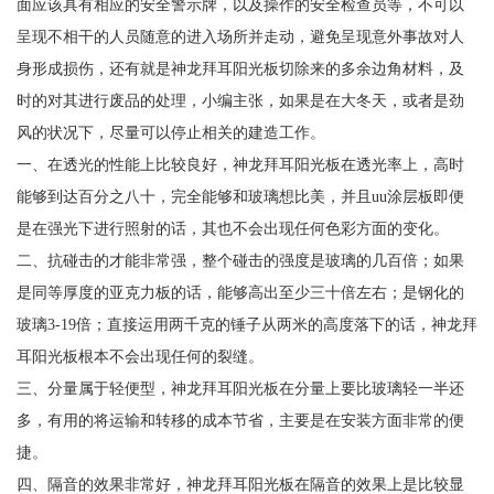
面应该具有相应的安全警示牌，以及操作的安全检查员等，不可以
呈现不相干的人员随意的进入场所并走动，避免呈现意外事故对人
身形成损伤，还有就是神龙拜耳阳光板切除来的多余边角材料，及
时的对其进行废品的处理，小编主张，如果是在大冬天，或者是劲
风的状况下，尽量可以停止相关的建造工作。
一、在透光的性能上比较良好，神龙拜耳阳光板在透光率上，高时
能够到达百分之八十，完全能够和玻璃想比美，并且uu涂层板即便
是在强光下进行照射的话，其也不会出现任何色彩方面的变化。
二、抗碰击的才能非常强，整个碰击的强度是玻璃的几百倍；如果
是同等厚度的亚克力板的话，能够高出至少三十倍左右；是钢化的
玻璃3-19倍；直接运用两千克的锤子从两米的高度落下的话，神龙拜
耳阳光板根本不会出现任何的裂缝。
三、分量属于轻便型，神龙拜耳阳光板在分量上要比玻璃轻一半还
多，有用的将运输和转移的成本节省，主要是在安装方面非常的便
捷。
四、隔音的效果非常好，神龙拜耳阳光板在隔音的效果上是比较显