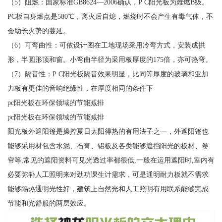
（5）阻燃：国家标准GB8624—2006确认，P C阳光板为难燃B级。
PC板自身燃点是580℃，离火后自熄，燃烧时不会产生有毒气体，不
会助长火势的蔓延。
（6）可弯曲性：可依设计图在工地现场采用冷弯方式，安装成拱
形，半圆形顶和窗。小弯曲半径为采用板厚度的175倍，亦可热弯。
（7）隔音性：P C阳光板隔音效果明显，比同等厚度的玻璃和亚加
力板有更佳的音响绝缘性，在厚度相同的条件下
pc阳光板在环保领域的节能减排
pc阳光板在环保领域的节能减排
阳光板外遮阳篷是操控夏日太阳得热的有用法子之一，外遮阳篷也
能够采用材包含水泥、石膏、铝板及各类能够遮挡阳光的板材、卷
帘等,常见的遮阳资料可见光透过率都很低,一般在运用遮阳时,室内有
必要弥补人工照明来对劲功课生计需求，可是通明耐力板就不需求
能够隔热通明光性好，建筑上自然光和人工照明有用联系能够完成
节能和光舒服的两层效应。