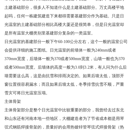
土建基础部分，很多人不知道什么是土建基础部分。万丈高楼平地
起吗，任何一栋建筑建造下来都得需要基建部分作为基础。只是日
光温室的土建基础部分相比高楼大厦还是很简单，但是日光温室却
是所有温室大棚类别里基建部分复杂的一类温室。
日光温室的基建部分一般下午60-100公分左右，这个一般的温室公司
会提供详细的施工图纸。日光温室的前墙体一般为240mm或者
370mm宽度，后墙体一般为370或者500mm宽度，山墙一般也为370
或者500mm宽度。后墙体的高度一般为3.0到3.2米，有人问为什么后
墙需要这么高，这是由抗雪和排雨决定的。如果后墙太低，顶部开
窗位置很容易漏水；而且如果后墙太低，冬季排雪抗雪不顺，严重
雪灾可将日光温室压塌。
主体骨架
主体骨架部分是整个日光温室中比较重要的部分，我曾经去过东北
和山东还有河南本地一些地区，大棚建造者为了节省成本都是用琴
弦式钢筋焊接骨架的，质量好的会用热镀锌管琴弦式焊接骨架（热