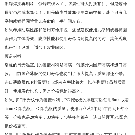
镀锌焊接再刷漆，镀锌层破坏了，防腐性能大打折扣）。但是这种
骨架虽然成本降低了，但是防腐性能和使用寿命很短，甚至只有几
字钢或者椭圆管骨架寿命的一半时间左右。
如果考虑防腐性能和使用寿命来说，还是建议使用几字钢或者椭圆
管作为主体骨架。防腐性能和使用寿命得到提高的同时，其美观度
也得到了改善，适合于农业园区。
覆盖材料
常规的日光温室用的覆盖材料是薄膜，薄膜分为国产薄膜和进口薄
膜。目前国产薄膜的使用寿命也得到了很大提高，质量都还不错。
进口薄膜属PEP利得薄膜市场占有率比较大，以色列薄膜虽然质量
好，使用寿命也长，但是价格也是很高的。
如果用PC阳光板作为覆盖材料，PC阳光板的厚度可以使用6mm或者
8mmPC阳光板。PC阳光板的质量，使用寿命从3年到5年再到10年不
等，价格也是20块多，30块多，40块多的都有，进口的拜耳PC阳光
板价格更高。
如果用PC阳光板作为覆盖材料，其成本要增加50-70元左右.因为用