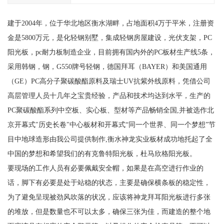
建于2004年，位于华北地区衡水湖畔，占地面积4万于平米，注册资
金是5800万元，是化轻钢别墅，集成轻钢房屋建设，光伏支架，PC
阳光板，pc耐力板制造企业，目前拥有国内外的PC板材生产线5条，
采用韩钢，钢，G550牌号轻钢，德国拜耳（BAYER）和美国通用
（GE）PC高分子聚碳酸酯原料及瑞士UV抗紫外线原料，凭借公司
高层管理人员十几年之宝贵经验，产品和技术均达到水平，生产的
PC聚碳酸酯系列中空板、实心板、型材等产品畅销全国,并被选作北
京开幕式"历史长卷"中心板材和开幕式“同一个世界、同一个梦想”节
目中地球造形由我公司提供制作,衡水神龙实业板材成功地托起了全
中国的梦想和希望我们的有克鲁特阳光板，杜马欣格阳光板。
要现场的工作人员有必要佩戴安全帽，如果是在高空进行作业的
话，脚下有必要是处于站稳的状态，主要是确保横条板的稳定性，
为了避免呈现被劲风吹落的状况，应该将神龙拜耳阳光板进行多张
的堆放，但是数量也不可以太多，确保三张为佳，而建造的整个地