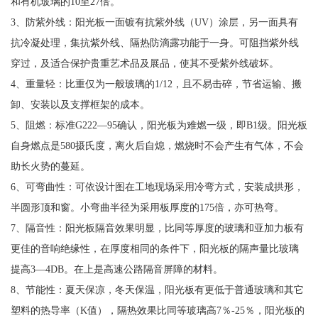
和有机玻璃的10至27倍。
3、防紫外线：阳光板一面镀有抗紫外线（UV）涂层，另一面具有
抗冷凝处理，集抗紫外线、隔热防滴露功能于一身。可阻挡紫外线
穿过，及适合保护贵重艺术品及展品，使其不受紫外线破坏。
4、重量轻：比重仅为一般玻璃的1/12，且不易击碎，节省运输、搬
卸、安装以及支撑框架的成本。
5、阻燃：标准G222—95确认，阳光板为难燃一级，即B1级。阳光板
自身燃点是580摄氏度，离火后自熄，燃烧时不会产生有气体，不会
助长火势的蔓延。
6、可弯曲性：可依设计图在工地现场采用冷弯方式，安装成拱形，
半圆形顶和窗。小弯曲半径为采用板厚度的175倍，亦可热弯。
7、隔音性：阳光板隔音效果明显，比同等厚度的玻璃和亚加力板有
更佳的音响绝缘性，在厚度相同的条件下，阳光板的隔声量比玻璃
提高3—4DB。在上是高速公路隔音屏障的材料。
8、节能性：夏天保凉，冬天保温，阳光板有更低于普通玻璃和其它
塑料的热导率（K值），隔热效果比同等玻璃高7％-25％，阳光板的