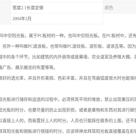
宽度2.1长度定做
颜色
2004年2月
也叫中空阳光板，属于PC板材的一种，也叫中空阳光板。在PC板材中，还
，另外一种叫做PC波浪板，也常叫做PC波纹板、波形板、波浪瓦等。因
域中的各个环节，比如建筑的内外装饰或是幕墙、农业温室及养殖大棚、
箱广告、展示展览的布置等等。
很好的透光率，并且外形美观、色彩丰富，并且在弯曲弧度很大时也能保
阳光板进行储存和运送的过程中，必须将其平坦的堆放，禁止出现重压的
阳光板的时分，也要尽量的防止出现折损，或者是重物和东西对其进行砸
以直接上人的，而装置好上人的时分，人员也只能踩在檩条的上面。还不
拜耳阳光板和钢板进行搭接的时分，应该将神龙拜耳阳光板直接覆盖在彩