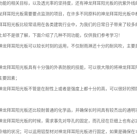
功能的相关目标，以及透光率的坚持度，还有神龙拜耳阳光板的抗紫外线
龙拜耳阳光板需要要点监测的项目，在许多不同原料的神龙拜耳阳光板中
拜耳阳光板比较常适用在各类建筑行业中，为我们的日常日子带来了较多
上却不是很了解，下面介绍了几种不同功能，仅供我们参考学习！
神龙拜耳阳光板可以较长时刻的运用，不仅耐雨淋还十分的耐风吹，主要
神龙拜耳阳光板具有十分强的外表防脱的技能，可以很大限的将神龙拜耳
主要因素；
神龙拜耳阳光板不管是在耐性上或者是强度上都十分的高，可以很好的预
神龙拜耳阳光板还比较耐普通的化学品，并确保长时间具有较杰出的通明
神龙拜耳阳光板的时候，需求事先对导孔的固定，而孔径在巨细上也有必
冷缩的状况；可以运用铝型材对神龙拜耳阳光板进行固定，如果是确保在1