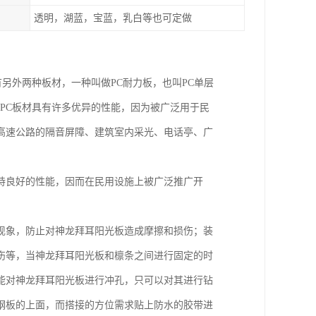
透明，湖蓝，宝蓝，乳白等也可定做
有另外两种板材，一种叫做PC耐力板，也叫PC单层
为PC板材具有许多优异的性能，因为被广泛用于民
高速公路的隔音屏障、建筑室内采光、电话亭、广
持良好的性能，因而在民用设施上被广泛推广开
现象，防止对神龙拜耳阳光板造成摩擦和损伤；装
伤等，当神龙拜耳阳光板和檩条之间进行固定的时
能对神龙拜耳阳光板进行冲孔，只可以对其进行钻
钢板的上面，而搭接的方位需求贴上防水的胶带进