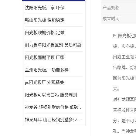
沈阳阳光板厂家 环保
产品规格
成立时间
鞍山阳光板 性能稳定
阳光板顶棚价格 定做
PC阳光板
耐力板与阳光板区别 品质可靠
板、实心板
用或工业领
阳光板雨棚平顶 厂家
告路牌、灯
兰州阳光板厂 功能多样
因为阳光板
pc阳光板厂 外观精美
来。
阳光板可以弯曲吗 服务周到
对神龙拜耳
神龙谷 轻钢别墅房价格 低碳环保
置神龙拜耳
神龙拜耳 山西轻钢别墅多少钱 施工快捷
分，是不可
孔。当神龙