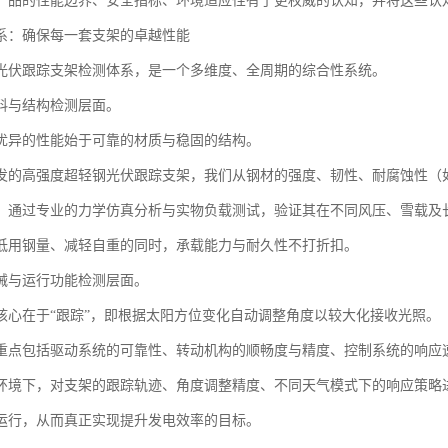
产品的性能边界、安全指标、环境适应性有了更权威的认知，并将这些认
系：确保每一套支架的卓越性能
光伏跟踪支架检测体系，是一个多维度、全周期的综合性系统。
料与结构检测层面。
优异的性能始于可靠的材质与稳固的结构。
发的高强度超轻钢光伏跟踪支架，我们从钢材的强度、韧性、耐腐蚀性（
，通过专业的力学仿真分析与实物负载测试，验证其在不同风压、雪载及
低用钢量、减轻自重的同时，承载能力与耐久性不打折扣。
械与运行功能检测层面。
核心在于“跟踪”，即根据太阳方位变化自动调整角度以较大化接收光照。
重点包括驱动系统的可靠性、转动机构的顺畅度与精度、控制系统的响应
环境下，对支架的跟踪轨迹、角度调整精度、不同天气模式下的响应策略
运行，从而真正实现提升发电效率的目标。