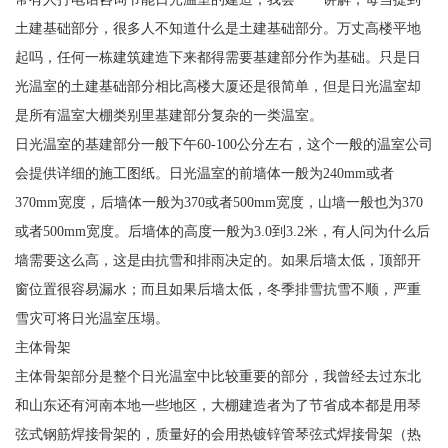
土建基础部分，很多人不知道什么是土建基础部分。万丈高楼平地
起吗，任何一栋建筑建造下来都得需要基建部分作为基础。只是日
光温室的土建基础部分相比高楼大厦还是很简单，但是日光温室却
是所有温室大棚类别里基建部分复杂的一类温室。
日光温室的基建部分一般下午60-100公分左右，这个一般的温室公司
会提供详细的施工图纸。日光温室的前墙体一般为240mm或者
370mm宽度，后墙体一般为370或者500mm宽度，山墙一般也为370
或者500mm宽度。后墙体的高度一般为3.0到3.2米，有人问为什么后
墙需要这么高，这是由抗雪和排雨决定的。如果后墙太低，顶部开
窗位置很容易漏水；而且如果后墙太低，冬季排雪抗雪不顺，严重
雪灾可将日光温室压塌。
主体骨架
主体骨架部分是整个日光温室中比较重要的部分，我曾经去过东北
和山东还有河南本地一些地区，大棚建造者为了节省成本都是用琴
弦式钢筋焊接骨架的，质量好的会用热镀锌管琴弦式焊接骨架（热