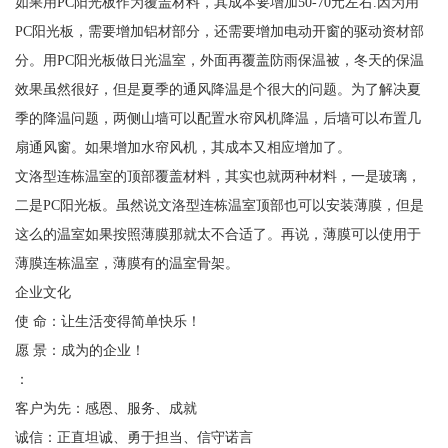
如果用PC阳光板作为覆盖材料，其成本要增加50-70元左右.因为用
PC阳光板，需要增加铝材部分，还需要增加电动开窗的驱动资材部
分。用PC阳光板做日光温室，外面再覆盖防雨保温被，冬天的保温
效果虽然很好，但是夏季的通风降温是个很大的问题。为了解决夏
季的降温问题，两侧山墙可以配置水帘风机降温，后墙可以布置几
扇通风窗。如果增加水帘风机，其成本又相应增加了。
文洛型连栋温室的顶部覆盖材料，其实也就两种材料，一是玻璃，
二是PC阳光板。虽然说文洛型连栋温室顶部也可以安装薄膜，但是
这么的温室如果按照薄膜那就太不合适了。再说，薄膜可以使用于
薄膜连栋温室，薄膜有的温室骨架。
企业文化
使 命：让生活变得简单快乐！
愿 景：成为的企业！
：
客户为先：感恩、服务、成就
诚信：正直坦诚、勇于担当、信守诺言