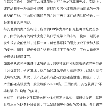
生活和工作中，咱们可以将其简称为FRP神龙拜耳阳光板。实际上，
该产品归于一种由高性能膜，聚脂以及强化玻璃纤维而组成的一种
新型的产品。下面咱们来简单的介绍下关于该产品的性能特色，一
起来看看具体内容。
与其他的同类产品相比，所谓的FRP神龙拜耳阳光板可谓是优势多
多，由于其本身的特性决定了其归于光学上的非均一物体。期间会
发生很多次的散射，这样一来，就使得耀眼的阳光变成了亲和人眼
的柔光。所以，即便长期在这样的环境下工作的话，工作人员也不
会感觉到眼睛疲劳。
如果是从透光率来进行比较的话，FRP神龙拜耳阳光板的透光率但是
十分优异的，研讨发现，该产品的透光率高可达到89%，已经可以与
玻璃相妣美。其次，该产品还具有必定的抗碰击性能，据统计，该
产品的碰击强度为一般玻璃的250-300倍。正因如此，其也获得了“不
碎玻璃”和“响钢”的美誉。
当然了，FRP神龙拜耳阳光板的优点可不止这些。据研讨发现，其还
具有杰出的防紫外线效果，可以滤除阳光中99℅的紫外线。并且该产