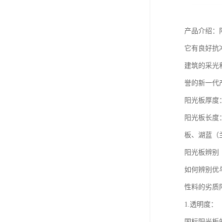
产品介绍：
它有良好抗
建筑的采光
誉的新一代
阳光板厚度：6m
阳光板长度：
板、湖蓝（
阳光板辨别
如何辨别优
性料的劣质
1.透明度：
国标阳光板