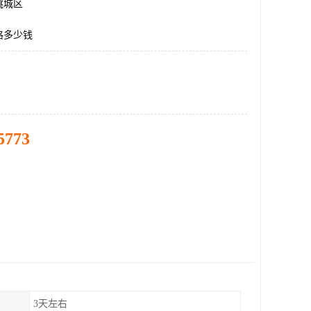
桃城区
格多少钱
5773
3天左右