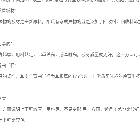
膜看板材：
粒物的板材是全新原料，相反有杂质异物的就是添加了回收料，回收料添
的厚度：
度越厚，用料越足，比重越高，成本就高，板材质量就更好，这一方法可
弯曲半径：
好的韧性，其安全弯曲半径为其板厚的175倍以上；劣质阳光板的冷弯半
整度：
一方面说明上下壁较厚，用料足，不易变形;另一方面，设备工艺也比较
上下壁比较薄。