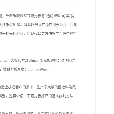
，故聚碳酸酯拜耳阳光板有“透明塑料”的美称，
达到难燃B1级。拜耳阳光板广泛应用于公用、民用
的一种光棚材料，是现代建筑装饰界广泛推崇和赞
mm，大板尺寸2150mm, 阳光板颜色：透明阳光
力板厚度：1.8mm-20mm
为适应拆迁客户的需求，生产了大量的回收料及改
辨别。这里介绍一下阳光板好坏的基本辨别方法：
颜色发灰，透光率很差，里面有明显的杂质黑点。