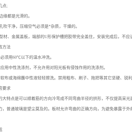
几点;
材边缘都是光滑的。
所有孔吹干净，压缩空气必须是*杂质，干燥的。
证用型材、金属盖板，端部的U形保护槽把胶带完全盖住，安装完成后，不应
洁方法
时必须用60℃以下的温水冲洗。
时应用中性洗涤剂，不允许用对阳光板有侵蚀作用的洗涤剂。
用软布或海绵蘸中性液轻轻擦洗。禁用粗布、刷子、拖把等其它坚硬、锐
弯要求
的大特点是可以顺着筋的方向冷弯成不同弯曲半径的拱形，不仅提高采光
力，普通玻璃是望尘莫及的。板材允许弯曲的正确方向，为避免暴露于外
运