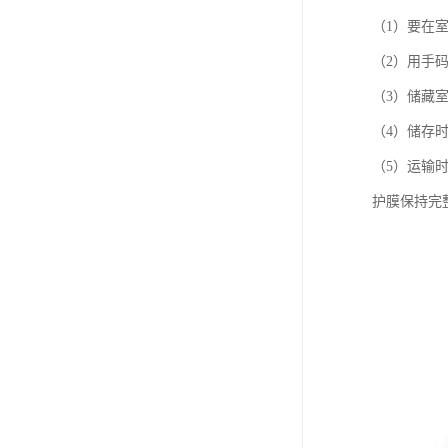
（1）要在
（2）用手
（3）储藏
（4）储存
（5）运输
护膜保持完