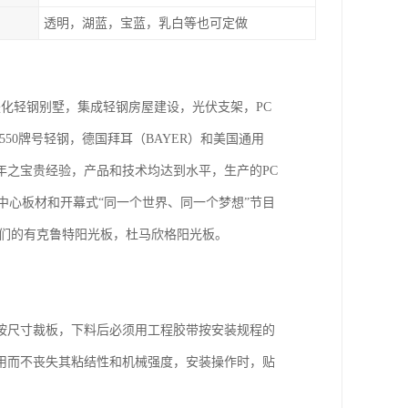
透明，湖蓝，宝蓝，乳白等也可定做
，是化轻钢别墅，集成轻钢房屋建设，光伏支架，PC
50牌号轻钢，德国拜耳（BAYER）和美国通用
年之宝贵经验，产品和技术均达到水平，生产的PC
中心板材和开幕式“同一个世界、同一个梦想”节目
我们的有克鲁特阳光板，杜马欣格阳光板。
按尺寸裁板，下料后必须用工程胶带按安装规程的
用而不丧失其粘结性和机械强度，安装操作时，贴