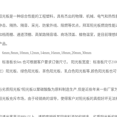
阳光板是一种综合性能的工程塑料，具有杰出的物理、机械、电气和热性能
冲击、隔热、隔音、采光、防紫外线、阻燃等优点，拜耳阳光板燃烧性能
和档雨棚、通道顶棚、高架路隔音墙、商场顶盖、植物温室，是目前理想
产品。
m,8mm,10mm,12mm,14mm,16mm,18mm,20mm,30mm
标准板长6m.也可根据客户要求订做尺寸。 阳光板宽度：标准板尺寸2100
兰）阳光板、绿色阳光板、茶色阳光板、乳白色阳光板等,颜色阳光板也可订做耐
与劣质阳光板?阳光板以聚碳酸酯为原料制造生产,但是近些年来一些厂家
阳光板充斥市场，由于经销商的误导，使得客户对阳光板的真假好坏无法
的透光率高达88%以上，透明度越低其回收料添加的越多，劣质阳光板的