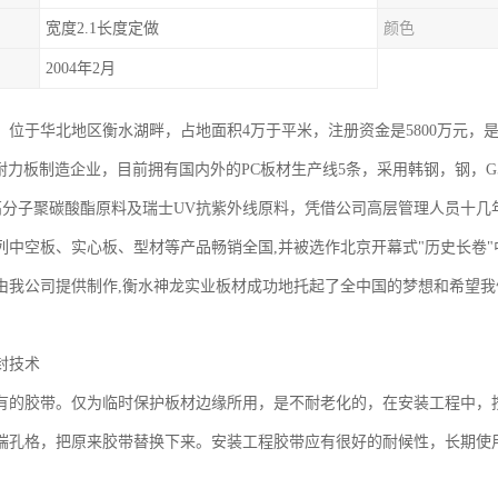
宽度2.1长度定做
颜色
2004年2月
4年，位于华北地区衡水湖畔，占地面积4万于平米，注册资金是5800万元
c耐力板制造企业，目前拥有国内外的PC板材生产线5条，采用韩钢，钢，G5
C高分子聚碳酸酯原料及瑞士UV抗紫外线原料，凭借公司高层管理人员十几
列中空板、实心板、型材等产品畅销全国,并被选作北京开幕式"历史长卷"
由我公司提供制作,衡水神龙实业板材成功地托起了全中国的梦想和希望
封技术
有的胶带。仅为临时保护板材边缘所用，是不耐老化的，在安装工程中，
端孔格，把原来胶带替换下来。安装工程胶带应有很好的耐候性，长期使