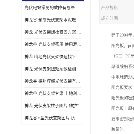
光伏电站常见的故障有哪些
产品规格
成立时间
神龙谷 预制光伏支架水泥墩 抗震性能优
神龙 光伏支架螺栓紧固方案 土地利用率高
建于200
神龙谷 光伏支架费用 使用寿命长
阳光板，p
（GE）P
神龙 山地光伏支架快速找平 抗风耐压
聚碳酸酯系
神龙 光伏支架扭矩系数检测 适应性强
中地球造形
神龙谷 德州辉耀光伏支架有限公司 材质多样
阳光板要求
神龙谷 光伏支架甘肃 土地利用率高
阳光板的密
神龙 光伏支架柱子图片 维护*
阳光板上原
神龙谷 u型光伏支架图片 抗紫外线
要求密封板
胶带时。