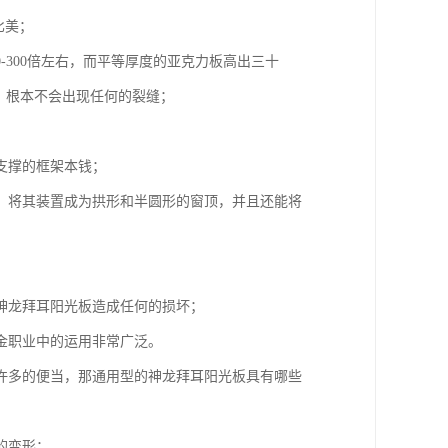
比美；
-300倍左右，而平等厚度的亚克力板高出三十
，根本不会出现任何的裂缝；
支撑的框架本钱；
，将其装置成为拱形和半圆形的窗顶，并且还能将
神龙拜耳阳光板造成任何的损坏；
金职业中的运用非常广泛。
许多的便当，那通用型的神龙拜耳阳光板具有哪些
的变形；