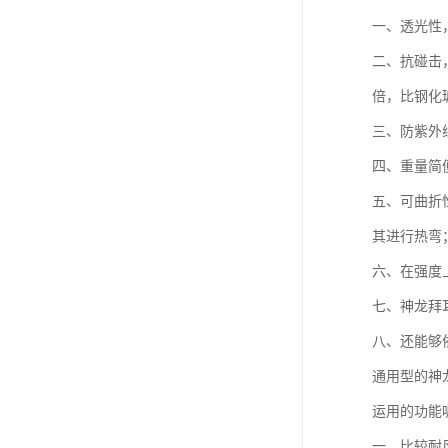
一、透光性
二、抗碰击
倍，比钢化
三、防紫外
四、重量简
五、可曲折
其进行热弯
六、在强度
七、神龙拜
八、还能够
通用型的神
运用的功能
一、比较耐