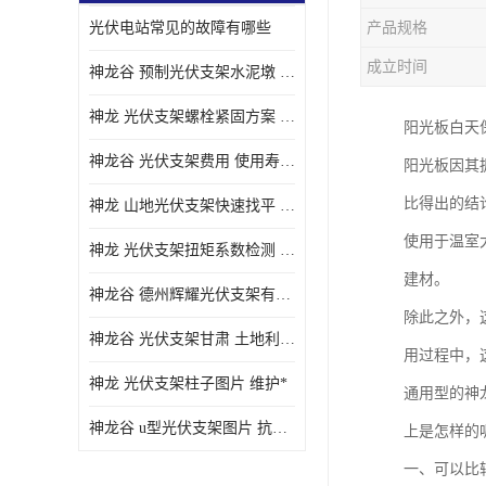
光伏电站常见的故障有哪些
产品规格
成立时间
神龙谷 预制光伏支架水泥墩 抗震性能优
神龙 光伏支架螺栓紧固方案 土地利用率高
阳光板白天
神龙谷 光伏支架费用 使用寿命长
阳光板因其
比得出的结
神龙 山地光伏支架快速找平 抗风耐压
使用于温室
神龙 光伏支架扭矩系数检测 适应性强
建材。
神龙谷 德州辉耀光伏支架有限公司 材质多样
除此之外，
神龙谷 光伏支架甘肃 土地利用率高
用过程中，
神龙 光伏支架柱子图片 维护*
通用型的神
神龙谷 u型光伏支架图片 抗紫外线
上是怎样的
一、可以比