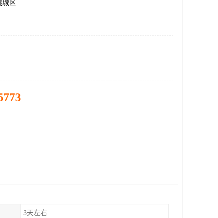
桃城区
5773
3天左右