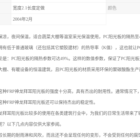
宽度2.1长度定做
颜色
2004年2月
保凉，夜间保温，适合蔬菜大棚等温室采光保温使用，PC阳光板的隔热至4
拥有低于普通玻璃（还包括其它塑胶建材）的热导率（K值），这也就让PC
论是：PC阳光板的隔热参数可达49%。这样的数值参数，保证了PC阳光
大棚、有暖设备的恒温建筑，且PC阳光板的材质采用环保的聚碳酸酯生产
这种FRP神龙拜耳阳光板的强度十分高，具有杰出的耐用性。通常情况下，
这种FRP神龙拜耳阳光板还可以保持杰出的稳定性。
龙拜耳阳光板比较多的使用在各类建筑行业中，为我们的日常生活带来了
呢？以下几点内容仅供大家参阅。
较长期的耐雨淋和风吹，而且还不会呈现任何的变形，不会受到任何的腐