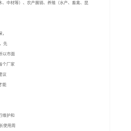
木、中材等）、农产展销、养殖（水产、畜禽、昆
保，
，先
所以市面
每个厂家
建议
才能
行维护和
长使用周