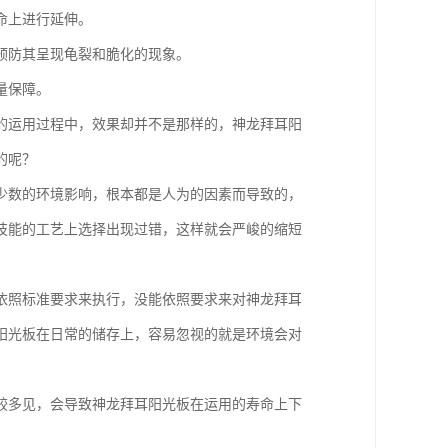
命上进行延伸。
预防其呈现龟裂和脆化的现象。
量保障。
的运用过程中，效果却并不是那样的，神龙拜耳阳
的呢？
少数的环境影响，根本都是人为的因素而导致的，
技能的工艺上选择出现过错，这样就会严峻的缩短
依照标准要求来执行，没能依照要求来对神龙拜耳
阳光板在日常的储存上，容易忽视的就是环境会对
较多见，会导致神龙拜耳阳光板在运用的寿命上下