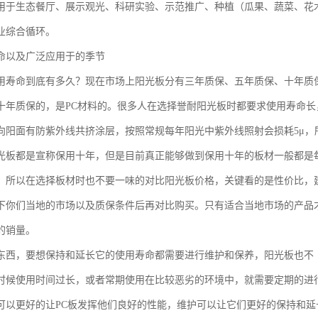
用于生态餐厅、展示观光、科研实验、示范推广、种植（瓜果、蔬菜、花
业综合循环。
命以及广泛应用于的季节
用寿命到底有多久？现在市场上阳光板分有三年质保、五年质保、十年质
十年质保的，是PC材料的。很多人在选择誉耐阳光板时都要求使用寿命长
向阳面有防紫外线共挤涂层，按照常规每年阳光中紫外线照射会损耗5μ，
光板都是宣称保用十年，但是目前真正能够做到保用十年的板材一般都是
，所以在选择板材时也不要一味的对比阳光板价格，关键看的是性价比，
下你们当地的市场以及质保条件后再对比购买。只有适合当地市场的产品
的销量。
东西，要想保持和延长它的使用寿命都需要进行维护和保养，阳光板也不
时候使用时间过长，或者常期使用在比较恶劣的环境中，就需要定期的进
可以更好的让PC板发挥他们良好的性能，维护可以让它们更好的保持和延