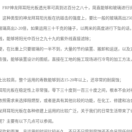
，FRP神龙拜耳阳光板透光率可高到达百分之八十，简直能够和玻璃进行
，这种类型的神龙拜耳阳光板在抗碰击的强度上，要比一般的玻璃高出250
玻璃高出2-20倍，如果运用三十千克的锤子，以两米的高度进行下坠的话
线，能够将阳光中百分之九十九的紫外线直接滤除；
便，在比重上只要玻璃的一半不到，大量的节约装置、搬卸和运送，以及
性强，能够装置设计的图纸，直接在工地的施工现场进行冷弯的加工方法
；
上比较高，整个运用的寿数能够到达15-20年以上，还非常的耐腐蚀；
耳阳光板在稳定性上非常强，零下三十度到一百三十度之间，根本不会对
依照需求来选择阻燃型，或者是具有其他比较的功能，在化工、修建和冶
龙拜耳阳光板在各种修建上运用的比较广泛，关于我们的日常生活带来了
呢？主要有以下几点可以参阅。
风吹和雨淋，且运用的时间比较长久，不只不只受到腐蚀还不会呈现任何