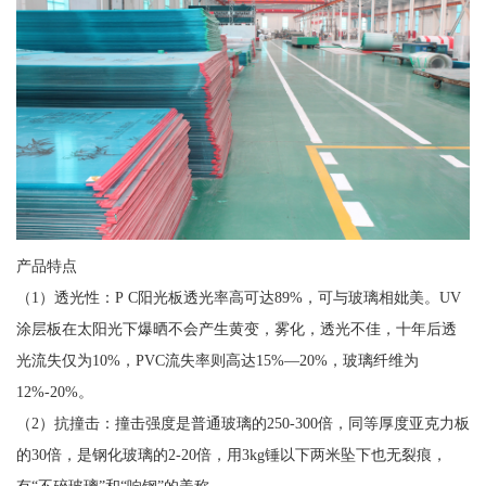
产品特点
（1）透光性：P C阳光板透光率高可达89%，可与玻璃相妣美。UV
涂层板在太阳光下爆晒不会产生黄变，雾化，透光不佳，十年后透
光流失仅为10%，PVC流失率则高达15%—20%，玻璃纤维为
12%-20%。
（2）抗撞击：撞击强度是普通玻璃的250-300倍，同等厚度亚克力板
的30倍，是钢化玻璃的2-20倍，用3kg锤以下两米坠下也无裂痕，