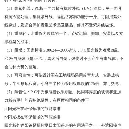
有“不碎玻璃”和“响钢”的美称。
（3）防紫外线：PC板一面共挤有抗紫外线（UV）涂层，另一面具
有抗冷凝处理，集抗紫外线、隔热防雾滴功能于一身。可阻挡紫外
线穿过，及适合保护贵重艺术品及展品，使其不受紫外线破坏。
（4）重量轻：比重仅为玻璃的一半，节省运输、搬卸、安装以及支
撑框架的成本。
（5）阻燃：国家标准GB8624—2006确认，P C阳光板为难燃B级。
PC板自身燃点是580℃，离火后自熄，燃烧时不会产生有毒气体，不
会助长火势的蔓延。
（6）可弯曲性：可依设计图在工地现场采用冷弯方式，安装成拱
形，半圆形顶和窗。小弯曲半径为采用板厚度的175倍，亦可热弯。
（7）隔音性：P C阳光板隔音效果明显，比同等厚度的玻璃和亚加
力板有更佳的音响绝缘性，在厚度相同的条件下
pc阳光板在环保领域的节能减排
pc阳光板在环保领域的节能减排
阳光板外遮阳篷是操控夏日太阳得热的有用法子之一，外遮阳篷也