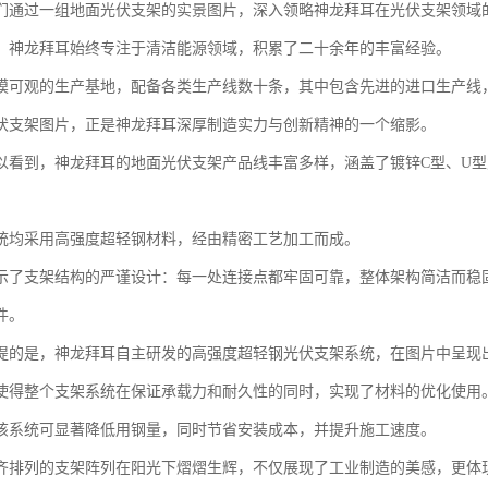
们通过一组地面光伏支架的实景图片，深入领略神龙拜耳在光伏支架领域
，神龙拜耳始终专注于清洁能源领域，积累了二十余年的丰富经验。
模可观的生产基地，配备各类生产线数十条，其中包含先进的进口生产线
伏支架图片，正是神龙拜耳深厚制造实力与创新精神的一个缩影。
以看到，神龙拜耳的地面光伏支架产品线丰富多样，涵盖了镀锌C型、U
统均采用高强度超轻钢材料，经由精密工艺加工而成。
示了支架结构的严谨设计：每一处连接点都牢固可靠，整体架构简洁而稳
件。
提的是，神龙拜耳自主研发的高强度超轻钢光伏支架系统，在图片中呈现
使得整个支架系统在保证承载力和耐久性的同时，实现了材料的优化使用
该系统可显著降低用钢量，同时节省安装成本，并提升施工速度。
齐排列的支架阵列在阳光下熠熠生辉，不仅展现了工业制造的美感，更体