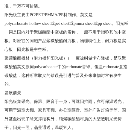
准，千万不可错装。
阳光板主要由PC/PET/PMMA/PP料制作。英文是
polycarbonate hollow sheet或pet sheet或pmma sheet或pp sheet。阳光板
一词是国内对于聚碳酸酯中空板的俗称，一般不用于指称其他中空
板。对应它的同胞产品聚碳酸酯耐力板，物理特性上，耐力板是实
心板，阳光板是中空板。
聚碳酸酯板材（耐力板和阳光板））一度被叫做卡布隆板，是取聚
碳酸酯英文原词polycarbonate中的carbonate音译。但是carbonate意指
碳酸盐，这种断章取义的错误是引进与普及外来事物时常有发生
的。
发展前景
阳光板集采光、保温、隔音于一身，可遮阳挡雨，亦可保温透光，
可用于温室大棚、家具雨棚、办公室隔音、室外广告灯箱等等。国
外甚至出现了除支撑结构外，纯聚碳酸酯材质的大型透明采光房
子，阳光一照，晶莹通透，温暖宜人。