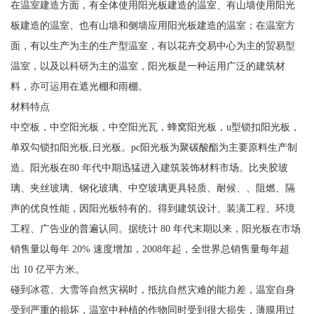
在温室建造方面，有全体使用阳光板建造的温室、有山墙使用阳光
板建造的温室、也有山墙和侧墙应用阳光板建造的温室；在温室方
面，有以生产为主的生产型温室，有以花卉交易中心为主的贸易型
温室，以及以科研为主的温室，阳光板是一种运用广泛的建筑材
料，亦可运用在遮光棚和雨棚。
材料特点
中空板，中空阳光板，中空阳光瓦，蜂窝阳光板，u型锁扣阳光板，
单双勾锁扣阳光板,日光板。pc阳光板为聚碳酸酯为主要原料生产制
造。阳光板在80 年代中期迅猛进入建筑装饰材料市场。比夹胶玻
璃、夹丝玻璃、钢化玻璃、中空玻璃更具轻质、耐候、、阻燃、隔
声的优良性能，因阳光板特有的。得到建筑设计、装潢工程、环境
工程、广告业的普遍认同。据统计 80 年代末期以来，阳光板在市场
销售量以每年 20% 速度增加，2008年起，全世界总销售量每年超
出 10 亿平方米。
碰到冰雹、大雪等自然灾祸时，抵抗自然灾难的能力差，温室自身
受到严重的损坏，温室中种植的作物同时受到很大损失，薄膜用过