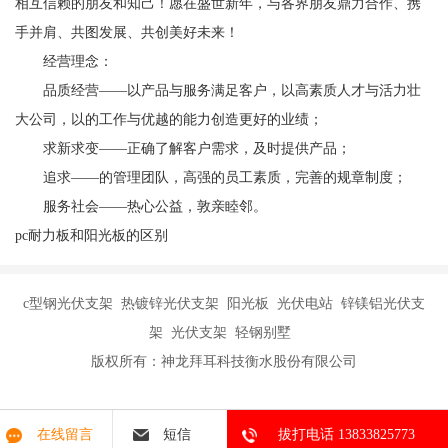
相互信赖的朋友和知己！愿在盛世新年，与各界朋友鼎力合作、携
手并肩、共图发展、共创美好未来！
经营理念：
品质经营——以产品与服务满足客户，以高素质人才与活力壮
大公司，以的工作与优越的能力创造更好的业绩；
求新求变——正确了解客户需求，及时提供产品；
追求——的管理团队，高强的员工素质，完善的规章制度；
服务社会——热心公益，敦亲睦邻。
pc耐力板和阳光板的区别
c型钢光伏支架 热镀锌光伏支架 阳光板 光伏电站 锌镁铝光伏支
架 光伏支架 轻钢别墅
版权所有：神龙拜耳科技衡水股份有限公司
在线留言
短信
拔打电话 13833825773