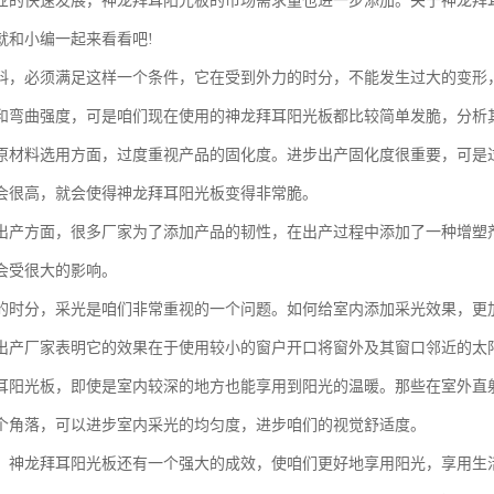
业的快速发展，神龙拜耳阳光板的市场需求量也进一步添加。关于神龙拜
就和小编一起来看看吧!
料，必须满足这样一个条件，它在受到外力的时分，不能发生过大的变形
和弯曲强度，可是咱们现在使用的神龙拜耳阳光板都比较简单发脆，分析
原材料选用方面，过度重视产品的固化度。进步出产固化度很重要，可是
会很高，就会使得神龙拜耳阳光板变得非常脆。
出产方面，很多厂家为了添加产品的韧性，在出产过程中添加了一种增塑
会受很大的影响。
的时分，采光是咱们非常重视的一个问题。如何给室内添加采光效果，更
出产厂家表明它的效果在于使用较小的窗户开口将窗外及其窗口邻近的太
耳阳光板，即使是室内较深的地方也能享用到阳光的温暖。那些在室外直
个角落，可以进步室内采光的均匀度，进步咱们的视觉舒适度。
，神龙拜耳阳光板还有一个强大的成效，使咱们更好地享用阳光，享用生