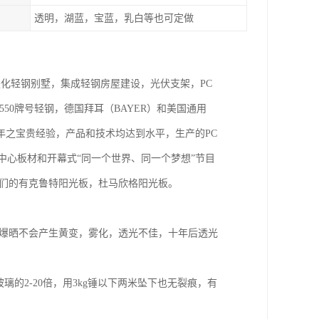
透明，湖蓝，宝蓝，乳白等也可定做
，是化轻钢别墅，集成轻钢房屋建设，光伏支架，PC
50牌号轻钢，德国拜耳（BAYER）和美国通用
年之宝贵经验，产品和技术均达到水平，生产的PC
中心板材和开幕式“同一个世界、同一个梦想”节目
我们的有克鲁特阳光板，杜马欣格阳光板。
光下爆晒不会产生黄变，雾化，透光不佳，十年后透光
玻璃的2-20倍，用3kg锤以下两米坠下也无裂痕，有