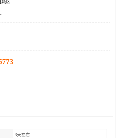
桃城区
寸
5773
3天左右