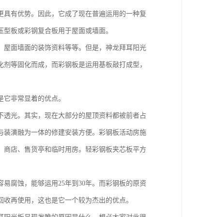
更具有优势。因此，它成了现在普遍运用的一种复
压型板或彩钢复合板用于屋面或墙面。
、屋面墙面的装饰资料等等。但是，神龙拜耳阳光
化剂等固化而成，而彩钢板是运用基板敲打成型，
是它非常显着的优点。
不透光。其实，现在大部分的屋顶资料都被前者占
与装潢融为一体的修建安装方便。彩钢板活动房施
、商店、售货亭和临时用房。轻彩钢板夹芯板平方
易腐蚀，能够运用25年到30年。而彩钢板的原资
回收再使用，这也是它一个较为杰出的优点。