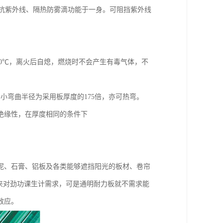
集抗紫外线、隔热防雾滴功能于一身。可阻挡紫外线
是580℃，离火后自熄，燃烧时不会产生有毒气体，不
小弯曲半径为采用板厚度的175倍，亦可热弯。
响绝缘性，在厚度相同的条件下
泥、石膏、铝板及各类能够遮挡阳光的板材、卷帘
明来对劲功课生计需求，可是通明耐力板就不需求能
效应。