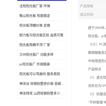
沈阳阳光板厂家 环保
产品规格
成立时间
鞍山阳光板 性能稳定
阳光板顶棚价格 定做
建于200
耐力板与阳光板区别 品质可靠
阳光板，p
（GE）P
阳光板雨棚平顶 厂家
聚碳酸酯系
兰州阳光板厂 功能多样
中地球造形
pc阳光板厂 外观精美
产品特点
阳光板可以弯曲吗 服务周到
（1）透光
神龙谷 轻钢别墅房价格 低碳环保
流失仅为10
神龙拜耳 山西轻钢别墅多少钱 施工快捷
（2）抗撞击
“不碎玻璃”