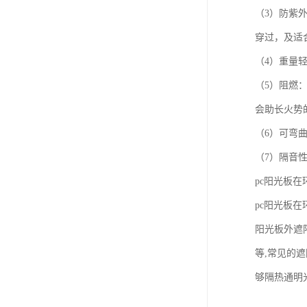
（3）防紫
穿过，及适
（4）重量
（5）阻燃：
会助长火势
（6）可弯
（7）隔音
pc阳光板
pc阳光板
阳光板外遮
等,常见的
够隔热通明