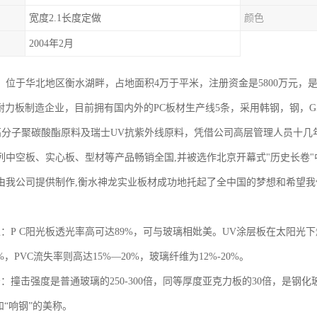
宽度2.1长度定做
颜色
2004年2月
4年，位于华北地区衡水湖畔，占地面积4万于平米，注册资金是5800万元
c耐力板制造企业，目前拥有国内外的PC板材生产线5条，采用韩钢，钢，G5
C高分子聚碳酸酯原料及瑞士UV抗紫外线原料，凭借公司高层管理人员十几
列中空板、实心板、型材等产品畅销全国,并被选作北京开幕式"历史长卷"
由我公司提供制作,衡水神龙实业板材成功地托起了全中国的梦想和希望
性：P C阳光板透光率高可达89%，可与玻璃相妣美。UV涂层板在太阳
%，PVC流失率则高达15%—20%，玻璃纤维为12%-20%。
：撞击强度是普通玻璃的250-300倍，同等厚度亚克力板的30倍，是钢化
和“响钢”的美称。