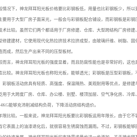
般情况下，神龙拜耳阳光板价格要比彩钢板低，用量也比彩钢板少，所以
主要用于大型厂房子面采光，一般会与彩钢板配合铺设，而彩钢板是彩钢
技术比较。虽然它们两个都适用于厂房修建、仓库、大型跨结构厂房修建
型修建建材，它使用现代化热拉挤技术拉挤成型，由玻璃纤维、树脂、固
造而成，然后生产出来不同的压型板材。
较而言，神龙拜耳阳光板的强度显着，而且防腐性能也是非常好的，这也
性比较。神龙拜耳阳光板也称阳光板，能够透光；彩钢板是压型彩钢板，
，彩钢板活动房具有轻质、高强度、保温隔热、美观耐用等优点，是修建
泛用于大跨度厂房、仓库、办公楼、别墅、楼顶加层、空气净化房、冷库
14KG能够充沛削减结构负荷，下降活动房结构造价。
年限比较。一般来说，神龙拜耳阳光板要比彩钢板运用年限长，由于它不容
当它表面上的油漆退化后，就很容易生锈腐蚀而漏雨。不过，彩钢板能够