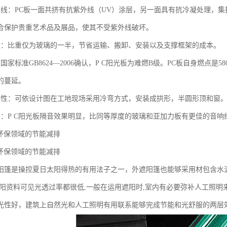
外线：PC板一面共挤有抗紫外线（UV）涂层，另一面具有抗冷凝处理，
合保护贵重艺术品及展品，使其不受紫外线破坏。
轻：比重仅为玻璃的一半，节省运输、搬卸、安装以及支撑框架的成本。
国家标准GB8624—2006确认，P C阳光板为难燃B级。PC板自身燃点
的蔓延。
曲性：可依设计图在工地现场采用冷弯方式，安装成拱形，半圆形顶和窗。
性：P C阳光板隔音效果明显，比同等厚度的玻璃和亚加力板有更佳的音
在环保领域的节能减排
在环保领域的节能减排
阳篷是操控夏日太阳得热的有用法子之一，外遮阳篷也能够采用材包含水
遮阳资料可见光透过率都很低,一般在运用遮阳时,室内有必要弥补人工照
光性好，建筑上自然光和人工照明有用联系能够完成节能和光舒服的两层