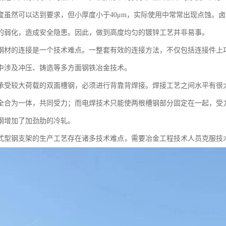
度虽然可以达到要求，但小厚度小于40μm，实际使用中常常出现点蚀。
的弱化，造成安全隐患。因此，做到高度均匀的镀锌工艺并非易事。
钢材的连接是一个技术难点。一整套有效的连接方法，不仅包括连接件上
中涉及冲压、铸造等多方面钢铁冶金技术。
承受较大荷载的双面槽钢，必须进行背靠背焊接。焊接工艺之间水平有很
全合为一体，共同受力；而电焊技术只能使两根槽钢部分固定在一起，受
钢增加了加劲肋的冷轧。
式型钢支架的生产工艺存在诸多技术难点，需要冶金工程技术人员克服技