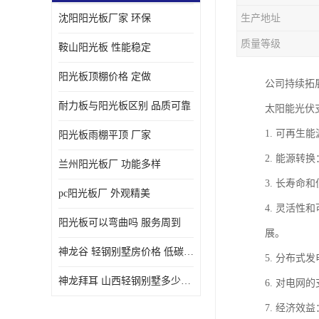
沈阳阳光板厂家 环保
生产地址
质量等级
鞍山阳光板 性能稳定
阳光板顶棚价格 定做
公司持续拓
耐力板与阳光板区别 品质可靠
太阳能光伏
1. 可再
阳光板雨棚平顶 厂家
2. 能源
兰州阳光板厂 功能多样
3. 长寿
pc阳光板厂 外观精美
4. 灵活
阳光板可以弯曲吗 服务周到
展。
神龙谷 轻钢别墅房价格 低碳环保
5. 分布
神龙拜耳 山西轻钢别墅多少钱 施工快捷
6. 对电
7. 经济