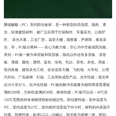
聚碳酸酯（PC）系列阳光板材：是一种新型的高强度、隔热、透
光，轻便建筑材料，被广泛应用于灯箱制作、车蓬采光、公路护
栏、 采光天幕，工业厂房，温室大棚，观察窗，声屏障，展览采
光，等，PC板分两种——实心为耐力板，空心为中空板或阳光板。
类别：PC板一般为单层板和双层板，除此以外还有多层板、浪形
板、薄膜。颜色：透明、蓝色、绿色、乳白、茶色、灰色。用途：
室内装修、建筑采光工程、农业温室大棚、飞机场、火车站、公用
汽车站、广告路牌、灯箱、工业用热成型产品。光学性能：透光率
达50％至92％。抗冲击性能：PC板的耐冲击能量为相同厚度普通玻
璃的200倍，为有机玻璃的30倍。耐候性能：PC板可以在－40℃至
120℃范围保持各项物理指标的稳定性。防结露性能：室外温度为
0℃，室内温度为23℃，室内相对湿度低于80％时，材料的内表面不
结露。阻燃性能：标准G222—95确认，阳光板为难燃一级，即B1