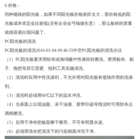
6.价格：
同种规格的阳光板，如果不同阳光板价格差距太大，那价格低的阳
光板成本肯定会比较低(没有企业会亏钱做生意），那么板材的质量
就很容易出现问题了。
PC阳光板的清洗
PC阳光板的清洗2016-01-04 09:46:55中空PC阳光板的清洗办法
（1）PC阳光板要求用软布或海绵蘸中性液轻轻擦洗。禁用粗布、刷
子、拖把等其它坚硬、锐利工具实施清洗。
（2）清洗时应用中性洗涤剂，不允许用对阳光板有侵蚀作用的洗涤
剂。
（3）清洗时必须用60℃以下的温水冲洗。
（4）当表面上出现油脂、未干油漆、胶带印迹等情况时可用软布点
酒精擦洗。
（5）后用干净布把板面擦干擦亮，不可有明显水迹。
（6）必须用清水把清洗下的污垢彻底冲洗干净。