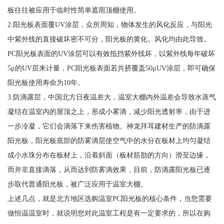
板往往被应用于临时性简单遮雨顶棚使用。
2.阳光板表面覆UV涂层，众所周知，物体发生的风化反应，与阳光
中紫外线的直接破坏密不可分，阳光板的黄化、风化均由此导致。
PC阳光板表面的UV涂层可以有效抵挡紫外线坏，以紫外线每年破坏
5μ的UV层来计量，PC阳光板表面若共挤覆盖50μUV涂层，即可确保
阳光板使用寿命为10年。
3.防滴露层，中国北方日夜温差大，温室大棚内外温差会导致水蒸气
凝结在温室内的屋顶之上，形成小雾滴，减少阳光透射率，由于进
一步冷凝，它们会滴落下来伤害植物。神龙拜耳建材生产的防滴露
阳光板，阳光板底部的防雾滴层使空气中的水分在板材上均匀凝结
成小水珠分布在板材上，沿着斜面（板材筋肋的方向）滑至边缘，
而并非直接滴落，从而达到防雾滴效果，目前，防滴露阳光板已逐
步取代普通阳光板，被广泛应用于温室大棚。
上述几点，就是北方地区选购温室PC阳光板的核心条件，当您需要
做恒温温室时，就说明您对此温室工程是有一定要求的，所以在购