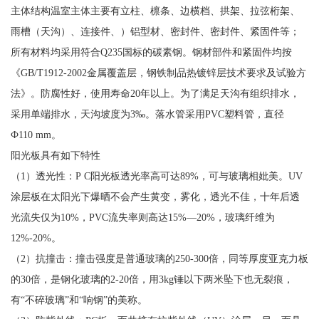
主体结构温室主体主要有立柱、檩条、边横档、拱架、拉弦桁架、
雨槽（天沟）、连接件、）铝型材、密封件、密封件、紧固件等；
所有材料均采用符合Q235国标的碳素钢。钢材部件和紧固件均按
《GB/T1912-2002金属覆盖层，钢铁制品热镀锌层技术要求及试验方
法》。防腐性好，使用寿命20年以上。为了满足天沟有组织排水，
采用单端排水，天沟坡度为3‰。落水管采用PVC塑料管，直径
Ф110 mm。
阳光板具有如下特性
（1）透光性：P C阳光板透光率高可达89%，可与玻璃相妣美。UV
涂层板在太阳光下爆晒不会产生黄变，雾化，透光不佳，十年后透
光流失仅为10%，PVC流失率则高达15%—20%，玻璃纤维为
12%-20%。
（2）抗撞击：撞击强度是普通玻璃的250-300倍，同等厚度亚克力板
的30倍，是钢化玻璃的2-20倍，用3kg锤以下两米坠下也无裂痕，
有“不碎玻璃”和“响钢”的美称。