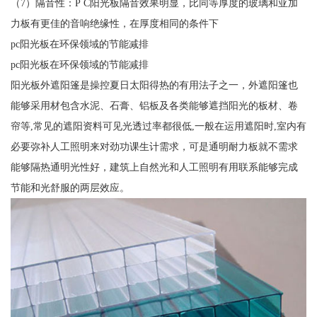
（7）隔音性：P C阳光板隔音效果明显，比同等厚度的玻璃和亚加
力板有更佳的音响绝缘性，在厚度相同的条件下
pc阳光板在环保领域的节能减排
pc阳光板在环保领域的节能减排
阳光板外遮阳篷是操控夏日太阳得热的有用法子之一，外遮阳篷也
能够采用材包含水泥、石膏、铝板及各类能够遮挡阳光的板材、卷
帘等,常见的遮阳资料可见光透过率都很低,一般在运用遮阳时,室内有
必要弥补人工照明来对劲功课生计需求，可是通明耐力板就不需求
能够隔热通明光性好，建筑上自然光和人工照明有用联系能够完成
节能和光舒服的两层效应。