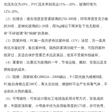
光流失仅为10%，PVC流失率则高达15%—20%，玻璃纤维为
12%-20%。
（2）抗撞击：撞击强度是普通玻璃的250-300倍，同等厚度亚克力板
的30倍，是钢化玻璃的2-20倍，用3kg锤以下两米坠下也无裂痕，
有“不碎玻璃”和“响钢”的美称。
（3）防紫外线：PC板一面共挤有抗紫外线（UV）涂层，另一面具
有抗冷凝处理，集抗紫外线、隔热防雾滴功能于一身。可阻挡紫外
线穿过，及适合保护贵重艺术品及展品，使其不受紫外线破坏。
（4）重量轻：比重仅为玻璃的一半，节省运输、搬卸、安装以及支
撑框架的成本。
（5）阻燃：国家标准GB8624—2006确认，P C阳光板为难燃B级。
PC板自身燃点是580℃，离火后自熄，燃烧时不会产生有毒气体，不
会助长火势的蔓延。
（6）可弯曲性：可依设计图在工地现场采用冷弯方式，安装成拱
形，半圆形顶和窗。小弯曲半径为采用板厚度的175倍，亦可热弯。