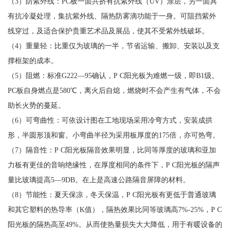
（3）防紫外线：PC板一面共挤有抗紫外线（UV）涂层，另一面具
有抗冷凝处理，集抗紫外线、隔热防雾滴功能于一身。可阻挡紫外
线穿过，及适合保护贵重艺术品及展品，使其不受紫外线破坏。
（4）重量轻：比重仅为玻璃的一半，节省运输、搬卸、安装以及支
撑框架的成本。
（5）阻燃：标准G222—95确认，P C阳光板为难燃一级，即B1级。
PC板自身燃点是580℃，离火后自熄，燃烧时不会产生有气体，不会
助长火势的蔓延。
（6）可弯曲性：可依设计图在工地现场采用冷弯方式，安装成拱
形，半圆形顶和窗。小弯曲半径为采用板厚度的175倍，亦可热弯。
（7）隔音性：P C阳光板隔音效果明显，比同等厚度的玻璃和亚加
力板有更佳的音响绝缘性，在厚度相同的条件下，P C阳光板的隔声
量比玻璃提高5—9DB。在上是高速公路隔音屏障的材料。
（8）节能性：夏天保凉，冬天保温，P C阳光板有更低于普通玻璃
和其它塑料的热导率（K值），隔热效果比同等玻璃高7%-25%，P C
阳光板的隔热高至49%。从而使热量损失大大降低，用于有暖设备的