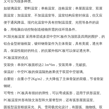
又可分为很多种类。
如玻璃温室、塑料温室；单栋温室、连栋温室；单屋面温室、双屋
面温室；加温温室、不加温温室等。温室结构应密封保温，但又应
便于通风降温。现代化温室中具有控制温湿度、光照等条件的设
备，用电脑自动控制创造植物所需的佳环境条件。
PC阳光板温室 采用单层或多层中空PC板作为顶部及四周的围护，的
铝合金型材做框架，镀锌钢骨架作为主体骨架，具有美观，透光率
高，保温性能好的特点，的抗紫外线PC板可以保证透光率。
PC板温室的优点
安装快：单块PC板面积达2.1m*6m，安装简单，无破损。
保温好：中空PC板的保温隔热效果优于双层中空玻璃。
自重轻：自重小于2Kg/m2，大大降低了主体骨架的荷载，节省骨架
钢材。
可弯性：PC板具有很好的弹性，可以弯成弧形，适用于拱形温室。
PC板温室外形有除文洛型和大屋脊型外，还有弧形屋面温室。
圆弧型温室根据采光、风、雪荷载优化设计，有圆弧、抛物线、双