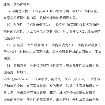
建筑，属环保材料。
（9）温度适应性：PC板在-40℃时不发生冷脆，在125℃时不软化，
在恶劣的环境中其力学，机械性能等均无明显变化。
（10）耐候性： P C阳光板可以在－40℃至120℃范围保持各项物理
指标的稳定性。人工气候老化试验4000小时，黄变度为2，透光率降
低值仅0.6%。
（11）防结露： 室外温度为0℃，室内温度为23℃，室内相对湿度低
于80%时，材料的内表面不结露。露水会延着板材的表面流走，不会
滴落。
（12）简易方便，不像传统材料那样笨重，在近几年广泛应用于我
国沿海一带城市。
温室（greenhouse），又称暖房。能透光、保温（或加温），用来栽
培植物的设施。在不适宜植物生长的季节，能提供生育期和增加产
量，多用于低温季节喜温蔬菜、花卉、林木等植物栽培或育苗等。
温室的种类多，依不同的屋架材料、采光材料、外形及加温条件等