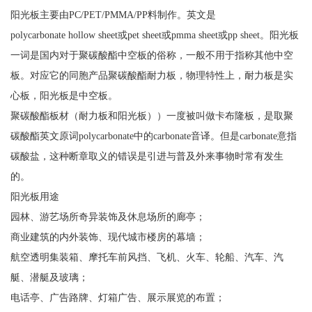
阳光板主要由PC/PET/PMMA/PP料制作。英文是
polycarbonate hollow sheet或pet sheet或pmma sheet或pp sheet。阳光板
一词是国内对于聚碳酸酯中空板的俗称，一般不用于指称其他中空
板。对应它的同胞产品聚碳酸酯耐力板，物理特性上，耐力板是实
心板，阳光板是中空板。
聚碳酸酯板材（耐力板和阳光板））一度被叫做卡布隆板，是取聚
碳酸酯英文原词polycarbonate中的carbonate音译。但是carbonate意指
碳酸盐，这种断章取义的错误是引进与普及外来事物时常有发生
的。
阳光板用途
园林、游艺场所奇异装饰及休息场所的廊亭；
商业建筑的内外装饰、现代城市楼房的幕墙；
航空透明集装箱、摩托车前风挡、飞机、火车、轮船、汽车、汽
艇、潜艇及玻璃；
电话亭、广告路牌、灯箱广告、展示展览的布置；