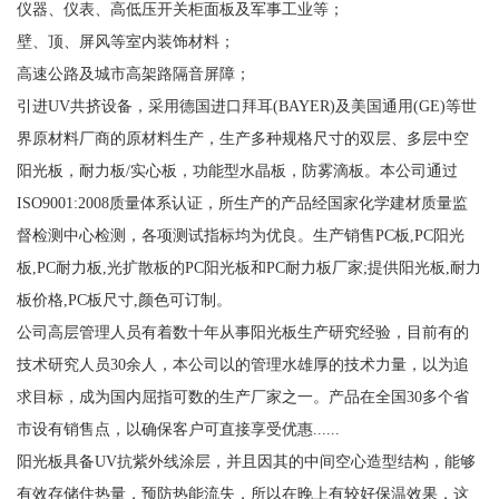
仪器、仪表、高低压开关柜面板及军事工业等；
壁、顶、屏风等室内装饰材料；
高速公路及城市高架路隔音屏障；
引进UV共挤设备，采用德国进口拜耳(BAYER)及美国通用(GE)等世
界原材料厂商的原材料生产，生产多种规格尺寸的双层、多层中空
阳光板，耐力板/实心板，功能型水晶板，防雾滴板。本公司通过
ISO9001:2008质量体系认证，所生产的产品经国家化学建材质量监
督检测中心检测，各项测试指标均为优良。生产销售PC板,PC阳光
板,PC耐力板,光扩散板的PC阳光板和PC耐力板厂家;提供阳光板,耐力
板价格,PC板尺寸,颜色可订制。
公司高层管理人员有着数十年从事阳光板生产研究经验，目前有的
技术研究人员30余人，本公司以的管理水雄厚的技术力量，以为追
求目标，成为国内屈指可数的生产厂家之一。产品在全国30多个省
市设有销售点，以确保客户可直接享受优惠......
阳光板具备UV抗紫外线涂层，并且因其的中间空心造型结构，能够
有效存储住热量，预防热能流失，所以在晚上有较好保温效果，这