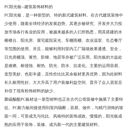
PC阳光板--建筑装饰材料的
PC阳光板，是一种新型的、特的新式建筑材料。在古代建筑装饰中
少使用，随着全球经济的发展趋势。其逐步被研究、开发并大力投
放市场各行各业的应用，被越来越多的人们所熟悉，用其搭建的水
榭楼台、阳光房、屋宅庭院采光、车棚雨棚、农业温室、生态餐厅
等范围的使用。并且，能够利用到室内工厂隔墙效果通透、安全，
日光房棚顶、篱笆、阶梯、地层等亦被广泛应用。阳光板的大益处
是难燃、耐侵蚀、耐热、防光、防水、抗老化。主要的运用容易、
造型美妙、色彩丰盛，且性价比比其余板材更具优势，因为此材料
长久耐用性好。大大升高了用户装修利益空间、晋升了众人居室且
补偿了现有粉饰材料的缺少。
聚碳酸酯PC板材这一新型材料也正在古代公馆装修中施展了主要特
征。PC耐力板间接使用到室内隔断，容易、做作，与精巧润饰的墙
面一同，可形成无与伦比、风格特的装饰成效。慢慢的，阳光板成
熟的应用于装饰，装修。成为新一代的主要建筑材料。