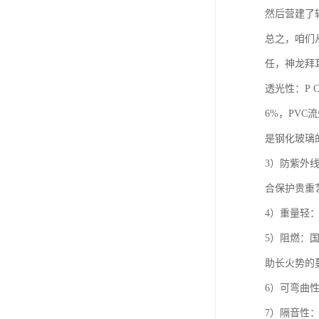
然后营建了
总之，咱们
任，神龙拜
透光性：P
6%，PVC
是钢化玻璃的
3）防紫外
合保护贵重
4）重量轻
5）阻燃：国
助长火势的
6）可弯曲
7）隔音性