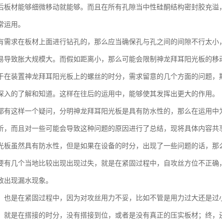
后板材能够细微移动就能够。而且在所有孔隙当中性硅酮结构密封胶充溢
常运用。
有需求在板材上面进行钻孔的，那么应当确保孔与孔之间的间隙不行太小
易导致胀大规模大。而假如距离小，那么可能会限制神龙拜耳阳光板的移
于在装置神龙拜耳阳光板上的螺丝的时分，需求留意的几个方面的问题，
深入的了解和知道。这样在往后的运用中，能够使其发挥出更大的作用。
都有这样一个疑问，分明神龙拜耳阳光板是具有防水性的，那么在运用中
析，而且对一些可能会导致这种问题的原因进行了总结，现将具体内容共
光板虽然具有防水性，但是如果在设备的时分，出现了一些问题的话，那
要有几个当地比较出现出现过失，就是在紧固过程中，自攻丝方位不正确
致出现漏水现象。
，也是在紧固过程中，因为对攻丝用力不妥，比如不管是用力过大还是过
，就是在搭接的时分，没有搭接到位，或者是没有真正的压实板材；终，