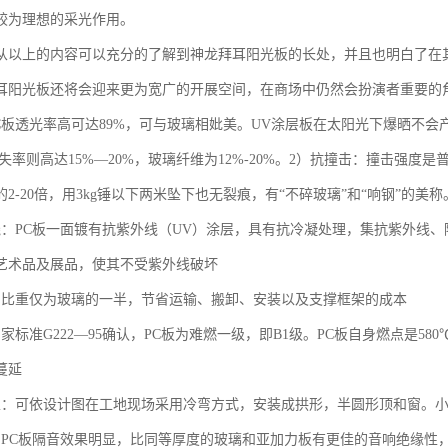
较为理想的采光作用。
从以上的内容可以充分的了解到神龙拜耳阳光板的长处，并且也明白了在
耳阳光板还将会迎来更为宽广的开展空间，在商场中仍然会扮演者重要的
 C板透光率高可达89%，可与玻璃相妣美。UV涂层板在太阳光下爆晒不
流失率则高达15%—20%，玻璃纤维为12%-20%。2）抗撞击：撞击强度是普
2-20倍，用3kg锤以下两米坠下也无裂痕，有“不碎玻璃”和“响钢”的美称
线：PC板一面镀有抗紫外线（UV）涂层，具有抗冷凝处理，集抗紫外线
艺术品及展品，使其不受紫外线破坏
：比重仅为玻璃的一半，节省运输、搬卸、安装以及支撑框架的成本
家标准G222—95确认，PC板为难燃一级，即B1级。PC板自身燃点是5
蔓延
性：可依设计图在工地现场采用冷弯方式，安装成拱形，半圆形顶和窗。小
：PC板隔音效果明显，比同等厚度的玻璃和亚加力板有更佳的音响绝缘性