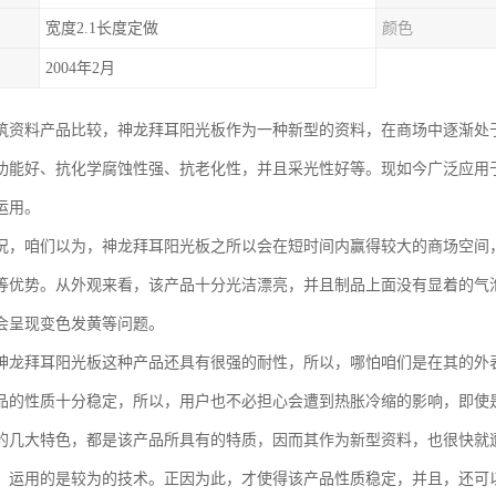
宽度2.1长度定做
颜色
2004年2月
筑资料产品比较，神龙拜耳阳光板作为一种新型的资料，在商场中逐渐处
功能好、抗化学腐蚀性强、抗老化性，并且采光性好等。现如今广泛应用
运用。
况，咱们以为，神龙拜耳阳光板之所以会在短时间内赢得较大的商场空间
等优势。从外观来看，该产品十分光洁漂亮，并且制品上面没有显着的气
会呈现变色发黄等问题。
神龙拜耳阳光板这种产品还具有很强的耐性，所以，哪怕咱们是在其的外
品的性质十分稳定，所以，用户也不必担心会遭到热胀冷缩的影响，即使
的几大特色，都是该产品所具有的特质，因而其作为新型资料，也很快就
，运用的是较为的技术。正因为此，才使得该产品性质稳定，并且，还可