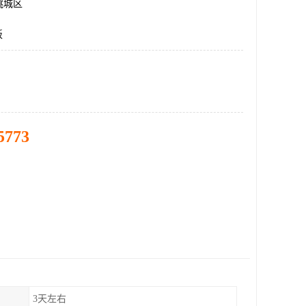
桃城区
板
5773
3天左右