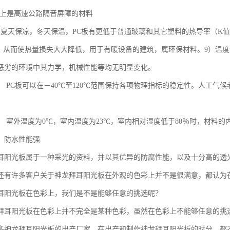
。在上是高速公路隔音屏障的材料
：夏天保凉，冬天保温，PC板有更低于普通玻璃和其它塑料的热导率（K值）
%。从而使热量损失大大降低，用于有暖设备的建筑，属环保材料。9）温度适应
恶劣的环境中其力学，机械性能等均无明显变化。
： PC板可以在－40℃至120℃范围保持各项物理指标的稳定性。人工气候
露： 室外温度为0℃，室内温度为23℃，室内相对湿度低于80％时，材料
、防水性能强
耳阳光板属于一种采光的资料，并以其优异的防腐性能，以及十分高的透
还有许多客户关于神龙拜耳阳光板在外观的色彩上并不是很满意，都认为
耳阳光板在色彩上，我们是不是能够任意的挑选呢？
拜耳阳光板在色彩上并不完全是某种色彩，虽然在色彩上不能够任意的挑
多神龙拜耳阳光板的出产厂家，在出产和制作神龙拜耳阳光板的时分，都