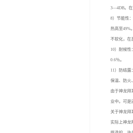
3—4DB
8）节能性
热高至49
不软化，在
10）耐候性
0.6％。
11）防结
保温、防火
由于神龙拜
业中。可是
关于神龙拜
实际上神龙
挑选的，许