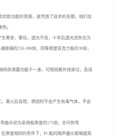
其优胜功能的背面，是凭借了技术的支撑。咱们信
角色。
会产生黄变，雾化，透光不佳，十年后透光流失仅为
通玻璃的250-300倍，同等厚度亚克力板的30倍，
。
、隔热防滴露功能于一身。可阻挡紫外线穿过，及适
80℃，离火后自熄，燃烧时不会产生有毒气体，不会
弯曲半径为采用板厚度的175倍，亦可热弯
，在厚度相同的条件下，PC板的隔声量比玻璃提高