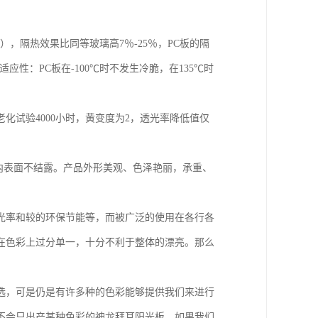
，隔热效果比同等玻璃高7％-25％，PC板的隔
性：PC板在-100℃时不发生冷脆，在135℃时
老化试验4000小时，黄变度为2，透光率降低值仅
的内表面不结露。产品外形美观、色泽艳丽，承重、
光率和较的环保节能等，而被广泛的使用在各行各
在色彩上过分单一，十分不利于整体的漂亮。那么
选，可是仍是有许多种的色彩能够提供我们来进行
不会只出产某种色彩的神龙拜耳阳光板，如果我们