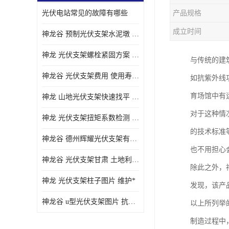
光伏电站常见的故障有哪些
产品规格
成立时间
神龙谷 预制光伏支架水泥墩 抗震性能优
神龙 光伏支架螺栓紧固方案 土地利用率高
与传统的建
神龙谷 光伏支架费用 使用寿命长
如抗紫外线
育场馆中有
神龙 山地光伏支架快速找平 抗风耐压
对于这种情
神龙 光伏支架扭矩系数检测 适应性强
的技术标准
神龙谷 德州辉耀光伏支架有限公司 材质多样
也不用担心
神龙谷 光伏支架甘肃 土地利用率高
除此之外，
神龙 光伏支架柱子图片 维护*
发现，该产
神龙谷 u型光伏支架图片 抗紫外线
以上所列举
制造过程中