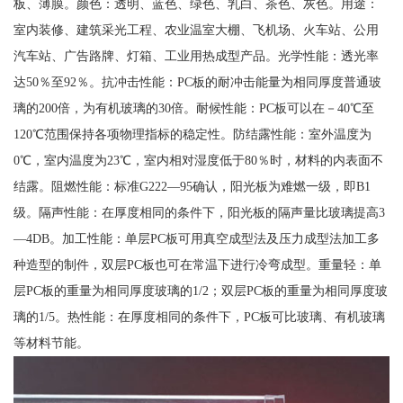
板、薄膜。颜色：透明、蓝色、绿色、乳白、茶色、灰色。用途：
室内装修、建筑采光工程、农业温室大棚、飞机场、火车站、公用
汽车站、广告路牌、灯箱、工业用热成型产品。光学性能：透光率
达50％至92％。抗冲击性能：PC板的耐冲击能量为相同厚度普通玻
璃的200倍，为有机玻璃的30倍。耐候性能：PC板可以在－40℃至
120℃范围保持各项物理指标的稳定性。防结露性能：室外温度为
0℃，室内温度为23℃，室内相对湿度低于80％时，材料的内表面不
结露。阻燃性能：标准G222—95确认，阳光板为难燃一级，即B1
级。隔声性能：在厚度相同的条件下，阳光板的隔声量比玻璃提高3
—4DB。加工性能：单层PC板可用真空成型法及压力成型法加工多
种造型的制件，双层PC板也可在常温下进行冷弯成型。重量轻：单
层PC板的重量为相同厚度玻璃的1/2；双层PC板的重量为相同厚度玻
璃的1/5。热性能：在厚度相同的条件下，PC板可比玻璃、有机玻璃
等材料节能。