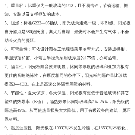
4、重量轻：比重仅为一般玻璃的1/12，且不易击碎，节省运输、搬
卸、安装以及支撑框架的成本。
5、阻燃：标准G222—95确认，阳光板为难燃一级，即B1级。阳光板
自身燃点是580摄氏度，离火后自熄，燃烧时不会产生有气体，不会
助长火势的蔓延。
6、可弯曲性：可依设计图在工地现场采用冷弯方式，安装成拱形，
半圆形顶和窗。小弯曲半径为采用板厚度的175倍，亦可热弯。
7、隔音性：阳光板隔音效果明显，比同等厚度的玻璃和亚加力板有
更佳的音响绝缘性，在厚度相同的条件下，阳光板的隔声量比玻璃
提高3—4DB。在上是高速公路隔音屏障的材料。
8、节能性：夏天保凉，冬天保温，阳光板有更低于普通玻璃和其它
塑料的热导率（K值），隔热效果比同等玻璃高7％-25％，阳光板的
隔热高49%。从而使热量损失大大降低，用于有暖设备的建筑，属环
保材料。
9、温度适应性：阳光板在-100℃时不发生冷脆，在135℃时不软化，