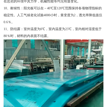
在恶劣的环境中其力学，机械性能等均无明显变化。
10、耐候性：阳光板可以在－40℃至120℃范围保持各项物理指标的
稳定性。人工气候老化试验4000小时，黄变度为2，透光率降低值仅
0.6％。
11、防结露：室外温度为0℃，室内温度为23℃，室内相对湿度低于
80％时，材料的内表面不结露。