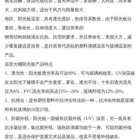
视觉流畅，保温性能优良，透光率适中，多雨槽，大跨度，排水量
大，抗风能力强，适合于风力与雨量较大
地区。阳光板温室，具有透光度好，热传导系数低，由于阳光板分
量轻，寿命长，拉伸强度大，通过简单的
钢骨结构就能满足抗风、抗雪的要求，并且寿命长，美观大方，减
少重复建设及投资，是目前替代原始的塑料薄膜温室与玻璃温室的
产品。
温室大棚阳光板产品特点
1、透光性：阳光板透光率高可达89%，可与玻璃相妣美。UV涂层板
在太阳光下爆晒不会产生黄变，雾化，透光不佳，十年后透光流失
仅为6%，PVC流失率则高达15%—20%，玻璃纤维为12%-20%。
2、抗撞击：是热塑性塑料中抗冲击性佳的一种，抗冲击性能是玻璃
和有机玻璃的10至27倍。
3、防紫外线：阳光板一面镀有抗紫外线（UV）涂层，另一面具有
抗冷凝处理，集抗紫外线、隔热防滴露功能于一身。可阻挡紫外线
穿过，及适合保护贵重艺术品及展品，使其不受紫外线破坏。