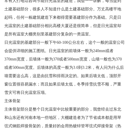
常有人打电话咨询节能日光温室的建造，我会一一讲解，每当提到
土建基础部分，很多人不知道什么是土建基础部分。万丈高楼平地
起吗，任何一栋建筑建造下来都得需要基建部分作为基础。只是日
光温室的土建基础部分相比高楼大厦还是很简单，但是日光温室却
是所有温室大棚类别里基建部分复杂的一类温室。
日光温室的基建部分一般下午60-100公分左右，这个一般的温室公司
会提供详细的施工图纸。日光温室的前墙体一般为240mm或者
370mm宽度，后墙体一般为370或者500mm宽度，山墙一般也为370
或者500mm宽度。后墙体的高度一般为3.0到3.2米，有人问为什么后
墙需要这么高，这是由抗雪和排雨决定的。如果后墙太低，顶部开
窗位置很容易漏水；而且如果后墙太低，冬季排雪抗雪不顺，严重
雪灾可将日光温室压塌。
主体骨架
主体骨架部分是整个日光温室中比较重要的部分，我曾经去过东北
和山东还有河南本地一些地区，大棚建造者为了节省成本都是用琴
弦式钢筋焊接骨架的，质量好的会用热镀锌管琴弦式焊接骨架（热