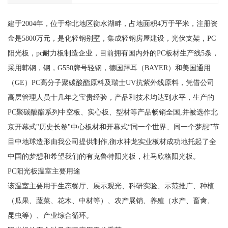
建于2004年，位于华北地区衡水湖畔，占地面积4万于平米，注册资
金是5800万元，是化轻钢别墅，集成轻钢房屋建设，光伏支架，PC
阳光板，pc耐力板制造企业，目前拥有国内外的PC板材生产线5条，
采用韩钢，钢，G550牌号轻钢，德国拜耳（BAYER）和美国通用
（GE）PC高分子聚碳酸酯原料及瑞士UV抗紫外线原料，凭借公司
高层管理人员十几年之宝贵经验，产品和技术均达到水平，生产的
PC聚碳酸酯系列中空板、实心板、型材等产品畅销全国,并被选作北
京开幕式"历史长卷"中心板材和开幕式“同一个世界、同一个梦想”节
目中地球造形由我公司提供制作,衡水神龙实业板材成功地托起了全
中国的梦想和希望我们的有克鲁特阳光板，杜马欣格阳光板。
PC阳光板温室主要用途
该温室主要用于生态餐厅、展示观光、科研实验、示范推广、种植
（瓜果、蔬菜、花木、中材等）、农产展销、养殖（水产、畜禽、
昆虫等）、产业综合循环。