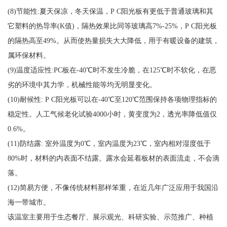
(8)节能性:夏天保凉，冬天保温，P C阳光板有更低于普通玻璃和其
它塑料的热导率(K值)，隔热效果比同等玻璃高7%-25%，P C阳光板
的隔热高至49%。从而使热量损失大大降低，用于有暖设备的建筑，
属环保材料。
(9)温度适应性:PC板在-40℃时不发生冷脆，在125℃时不软化，在恶
劣的环境中其力学，机械性能等均无明显变化。
(10)耐候性: P C阳光板可以在-40℃至120℃范围保持各项物理指标的
稳定性。人工气候老化试验4000小时，黄变度为2，透光率降低值仅
0.6%。
(11)防结露: 室外温度为0℃，室内温度为23℃，室内相对湿度低于
80%时，材料的内表面不结露。露水会延着板材的表面流走，不会滴
落。
(12)简易方便，不像传统材料那样笨重，在近几年广泛应用于我国沿
海一带城市。
该温室主要用于生态餐厅、展示观光、科研实验、示范推广、种植