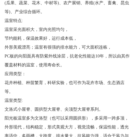
(瓜果、蔬菜、花木、中材等)、农产展销、养殖(水产、畜禽、昆虫
等)、产业综合循环。
温室特点:
温室采光面积大，室内光照均匀，
节约能耗，保温效果好，运行成本低，
外形美观漂亮；温室有很强的排水能力，可大面积连栋，
PC板的向阳面具有防紫外线涂层，抗老化性能达10年，所以由其作
覆盖材料的温室，使用寿命长。
应用类型：
花卉种植、种苗繁育，科研实验，也可作为花卉市场、生态酒店
等。
温室类型:
文洛式小屋脊、圆拱型大屋脊、尖顶型大屋脊系列。
阳光板温室多为文洛型（也可以采用圆拱形），多采用一跨多顶，
外形现代，结构稳定，形式美观大方，视觉流畅，保温性能，透光
率适中，多雨槽，大跨度，排水量大，抗风能力强，适合于风力与