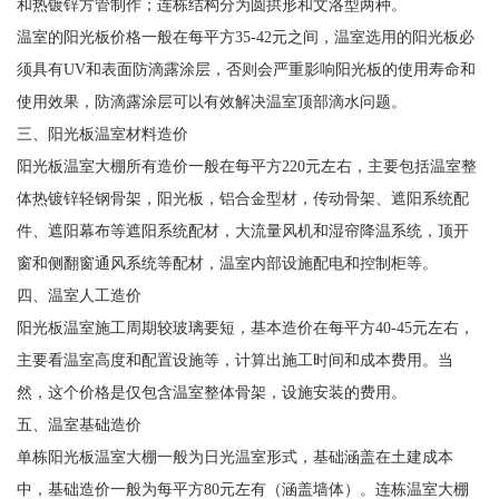
和热镀锌方管制作；连栋结构分为圆拱形和文洛型两种。
温室的阳光板价格一般在每平方35-42元之间，温室选用的阳光板必
须具有UV和表面防滴露涂层，否则会严重影响阳光板的使用寿命和
使用效果，防滴露涂层可以有效解决温室顶部滴水问题。
三、阳光板温室材料造价
阳光板温室大棚所有造价一般在每平方220元左右，主要包括温室整
体热镀锌轻钢骨架，阳光板，铝合金型材，传动骨架、遮阳系统配
件、遮阳幕布等遮阳系统配材，大流量风机和湿帘降温系统，顶开
窗和侧翻窗通风系统等配材，温室内部设施配电和控制柜等。
四、温室人工造价
阳光板温室施工周期较玻璃要短，基本造价在每平方40-45元左右，
主要看温室高度和配置设施等，计算出施工时间和成本费用。当
然，这个价格是仅包含温室整体骨架，设施安装的费用。
五、温室基础造价
单栋阳光板温室大棚一般为日光温室形式，基础涵盖在土建成本
中，基础造价一般为每平方80元左有（涵盖墙体）。连栋温室大棚