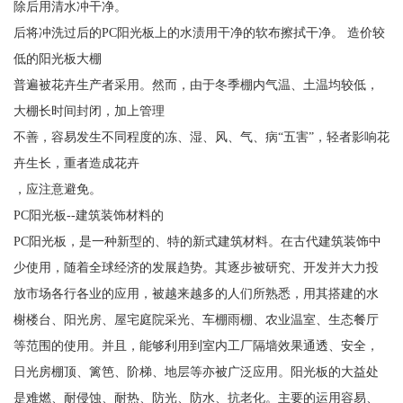
除后用清水冲干净。
后将冲洗过后的PC阳光板上的水渍用干净的软布擦拭干净。 造价较
低的阳光板大棚
普遍被花卉生产者采用。然而，由于冬季棚内气温、土温均较低，
大棚长时间封闭，加上管理
不善，容易发生不同程度的冻、湿、风、气、病“五害”，轻者影响花
卉生长，重者造成花卉
，应注意避免。
PC阳光板--建筑装饰材料的
PC阳光板，是一种新型的、特的新式建筑材料。在古代建筑装饰中
少使用，随着全球经济的发展趋势。其逐步被研究、开发并大力投
放市场各行各业的应用，被越来越多的人们所熟悉，用其搭建的水
榭楼台、阳光房、屋宅庭院采光、车棚雨棚、农业温室、生态餐厅
等范围的使用。并且，能够利用到室内工厂隔墙效果通透、安全，
日光房棚顶、篱笆、阶梯、地层等亦被广泛应用。阳光板的大益处
是难燃、耐侵蚀、耐热、防光、防水、抗老化。主要的运用容易、