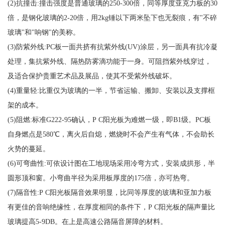
(2)抗撞击:撞击强度是普通玻璃的250-300倍，同等厚度亚克力板的30
倍，是钢化玻璃的2-20倍，用2kg锤以下两米坠下也无裂痕，有"不碎
玻璃"和"响钢"的美称。
(3)防紫外线:PC板一面共挤有抗紫外线(UV)涂层，另一面具有抗冷凝
处理，集抗紫外线、隔热防雾滴功能于一身。可阻挡紫外线穿过，
及适合保护贵重艺术品及展品，使其不受紫外线破坏。
(4)重量轻:比重仅为玻璃的一半，节省运输、搬卸、安装以及支撑框
架的成本。
(5)阻燃:标准G222-95确认，P C阳光板为难燃一级，即B1级。PC板
自身燃点是580℃，离火后自熄，燃烧时不会产生有气体，不会助长
火势的蔓延。
(6)可弯曲性:可依设计图在工地现场采用冷弯方式，安装成拱形，半
圆形顶和窗。小弯曲半径为采用板厚度的175倍，亦可热弯。
(7)隔音性:P C阳光板隔音效果明显，比同等厚度的玻璃和亚加力板
有更佳的音响绝缘性，在厚度相同的条件下，P C阳光板的隔声量比
玻璃提高5-9DB。在上是高速公路隔音屏障的材料。