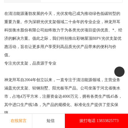
在清洁能源蓬勃发展的今天，光伏发电已成为推动绿色低碳转型的
重要力量。作为深耕光伏支架领域二十余年的专业企业，神龙拜耳
科技衡水股份有限公司始终致力于为各类光伏项目提供优质、*、经
济的解决方案。值此之际，我们特别推出彩钢屋顶BIPV光伏支架优
惠活动，旨在让更多用户享受到高品质光伏产品带来的便利与价
值。
专注光伏支架，品质源于专业
神龙拜耳自2004年创立以来，一直专注于清洁能源领域，主营业务
涵盖光伏支架、轻钢别墅、阳光板等产品。公司坐落于河北省衡水
市，占地4万平方米，注册资金达4000万元，拥有各类生产线45条，
其中进口生产线5条，为产品的规模化、标准化生产提供了坚实保
障。
在线留言
短信
拔打电话 13833825773
在光伏支架领域，我们提供镀锌C/U型支架、锌铝镁光伏支架、热镀