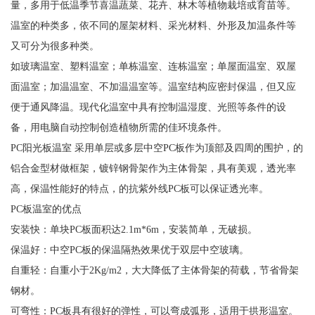
量，多用于低温季节喜温蔬菜、花卉、林木等植物栽培或育苗等。
温室的种类多，依不同的屋架材料、采光材料、外形及加温条件等
又可分为很多种类。
如玻璃温室、塑料温室；单栋温室、连栋温室；单屋面温室、双屋
面温室；加温温室、不加温温室等。温室结构应密封保温，但又应
便于通风降温。现代化温室中具有控制温湿度、光照等条件的设
备，用电脑自动控制创造植物所需的佳环境条件。
PC阳光板温室 采用单层或多层中空PC板作为顶部及四周的围护，的
铝合金型材做框架，镀锌钢骨架作为主体骨架，具有美观，透光率
高，保温性能好的特点，的抗紫外线PC板可以保证透光率。
PC板温室的优点
安装快：单块PC板面积达2.1m*6m，安装简单，无破损。
保温好：中空PC板的保温隔热效果优于双层中空玻璃。
自重轻：自重小于2Kg/m2，大大降低了主体骨架的荷载，节省骨架
钢材。
可弯性：PC板具有很好的弹性，可以弯成弧形，适用于拱形温室。