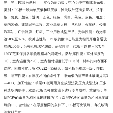
光，等，PC板分两种——实心为耐力板，空心为中空板或阳光板。
类别：PC板一般为单层板和双层板，除此以外还有多层板、浪形
板、薄膜。颜色：透明、蓝色、绿色、乳白、茶色、灰色。用途：
室内装修、建筑采光工程、农业温室大棚、飞机场、火车站、公用
汽车站、广告路牌、灯箱、工业用热成型产品。光学性能：透光率
达50％至92％。抗冲击性能：PC板的耐冲击能量为相同厚度普通玻
璃的200倍，为有机玻璃的30倍。耐候性能：PC板可以在－40℃至
120℃范围保持各项物理指标的稳定性。防结露性能：室外温度为
0℃，室内温度为23℃，室内相对湿度低于80％时，材料的内表面不
结露。阻燃性能：标准G222—95确认，阳光板为难燃一级，即B1
级。隔声性能：在厚度相同的条件下，阳光板的隔声量比玻璃提高3
—4DB。加工性能：单层PC板可用真空成型法及压力成型法加工多
种造型的制件，双层PC板也可在常温下进行冷弯成型。重量轻：单
层PC板的重量为相同厚度玻璃的1/2；双层PC板的重量为相同厚度玻
璃的1/5。热性能：在厚度相同的条件下，PC板可比玻璃、有机玻璃
等材料节能。