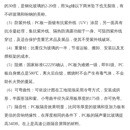
的30倍，是钢化玻璃的2-20倍，用3kg锤以下两米坠下也无裂痕，有
不碎玻璃和响钢的美称。
（3）防紫外线：PC板一面镀有抗紫外线（UV）涂层，另一面具有
抗冷凝处理，集抗紫外线、隔热防滴露功能于一身。可阻挡紫外线
穿过，及适合保护贵重艺术品及展品，使其不受紫外线破坏。
（4）重量轻：比重仅为玻璃的一半，节省运输、搬卸、安装以及支
撑框架的成本。
（5）阻燃：国家标准G22295确认，PC板为难燃一级，即B1级。PC
板自身燃点是580℃，离火后自熄，燃烧时不会产生有毒气体，不会
助长火势的蔓延。
（6）可弯曲性：可依设计图在工地现场采用冷弯方式，安装成拱
形，半圆形顶和窗。小弯曲半径为采用板厚度的175倍，亦可热弯。
（7）隔音性：PC板隔音效果明显，比同等厚度的玻璃和亚加力板有
更佳的音响绝缘性，在厚度相同的条件下，PC板的隔声量比玻璃提
高34DB。在上是高速公路隔音屏障的材料。