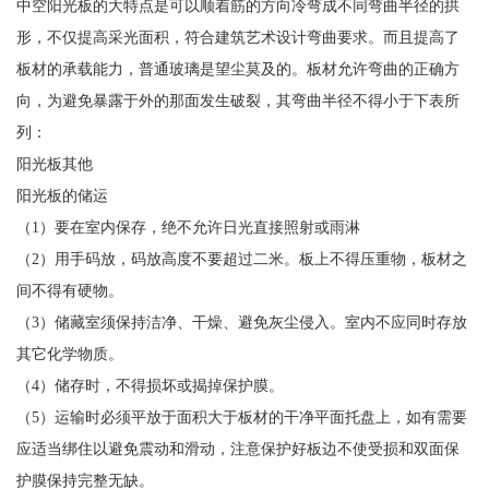
中空阳光板的大特点是可以顺着筋的方向冷弯成不同弯曲半径的拱
形，不仅提高采光面积，符合建筑艺术设计弯曲要求。而且提高了
板材的承载能力，普通玻璃是望尘莫及的。板材允许弯曲的正确方
向，为避免暴露于外的那面发生破裂，其弯曲半径不得小于下表所
列：
阳光板其他
阳光板的储运
（1）要在室内保存，绝不允许日光直接照射或雨淋
（2）用手码放，码放高度不要超过二米。板上不得压重物，板材之
间不得有硬物。
（3）储藏室须保持洁净、干燥、避免灰尘侵入。室内不应同时存放
其它化学物质。
（4）储存时，不得损坏或揭掉保护膜。
（5）运输时必须平放于面积大于板材的干净平面托盘上，如有需要
应适当绑住以避免震动和滑动，注意保护好板边不使受损和双面保
护膜保持完整无缺。