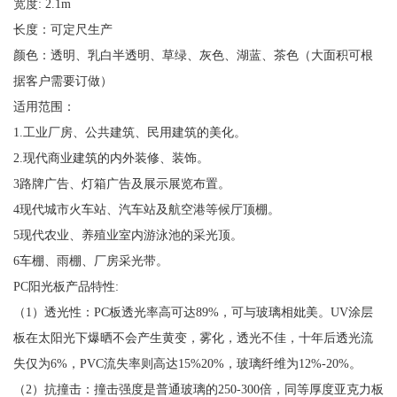
宽度: 2.1m
长度：可定尺生产
颜色：透明、乳白半透明、草绿、灰色、湖蓝、茶色（大面积可根
据客户需要订做）
适用范围：
1.工业厂房、公共建筑、民用建筑的美化。
2.现代商业建筑的内外装修、装饰。
3路牌广告、灯箱广告及展示展览布置。
4现代城市火车站、汽车站及航空港等候厅顶棚。
5现代农业、养殖业室内游泳池的采光顶。
6车棚、雨棚、厂房采光带。
PC阳光板产品特性:
（1）透光性：PC板透光率高可达89%，可与玻璃相妣美。UV涂层
板在太阳光下爆晒不会产生黄变，雾化，透光不佳，十年后透光流
失仅为6%，PVC流失率则高达15%20%，玻璃纤维为12%-20%。
（2）抗撞击：撞击强度是普通玻璃的250-300倍，同等厚度亚克力板