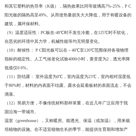
和其它塑料的热导率（K值），隔热效果比同等玻璃高7%-25%，P C
阳光板的隔热高至49%。从而使热量损失大大降低，用于有暖设备的
建筑，属环保材料。
（9）温度适应性：PC板在-40℃时不发生冷脆，在125℃时不软化，
在恶劣的环境中其力学，机械性能等均无明显变化。
（10）耐候性： P C阳光板可以在－40℃至120℃范围保持各项物理
指标的稳定性。人工气候老化试验4000小时，黄变度为2，透光率降
低值仅0.6%。
（11）防结露： 室外温度为0℃，室内温度为23℃，室内相对湿度低
于80%时，材料的内表面不结露。露水会延着板材的表面流走，不会
滴落。
（12）简易方便，不像传统材料那样笨重，在近几年广泛应用于我
国沿海一带城市。
温室（greenhouse），又称暖房。能透光、保温（或加温），用来栽
培植物的设施。在不适宜植物生长的季节，能提供生育期和增加产