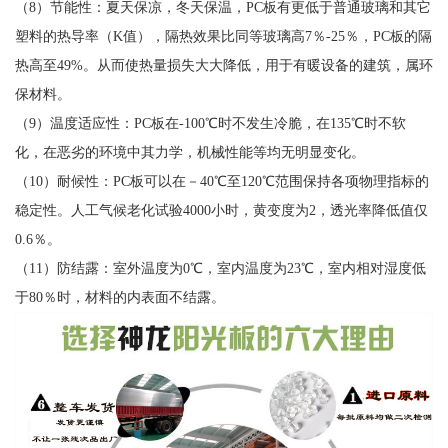
（8）节能性：夏天保凉，冬天保温，PC板有更低于普通玻璃和其它
塑料的热导率（K值），隔热效果比同等玻璃高7％-25％，PC板的隔
热高至49%。从而使热量损失大大降低，用于有暖设备的建筑，属环
保材料。
（9）温度适应性：PC板在-100℃时不发生冷脆，在135℃时不软
化，在恶劣的环境中其力学，机械性能等均无明显变化。
（10）耐候性：PC板可以在－40℃至120℃范围保持各项物理指标的
稳定性。人工气候老化试验4000小时，黄变度为2，透光率降低值仅
0.6％。
（11）防结露：室外温度为0℃，室内温度为23℃，室内相对湿度低
于80％时，材料的内表面不结露。