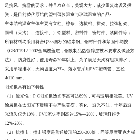
足抗风、抗雪的要求，并且寿命长，美观大方，减少重复建设及投
资，是目前替代原始的塑料薄膜温室与玻璃温室的产品·
主体结构温室主体主要有立柱、檩条、边横档、拱架、拉弦桁架、
雨槽（天沟）、连接件、）铝型材、密封件、密封件、紧固件等；
所有材料均采用符合Q235国标的碳素钢。钢材部件和紧固件均按
《GB/T1912-2002金属覆盖层，钢铁制品热镀锌层技术要求及试验方
法》。防腐性好，使用寿命20年以上。为了满足天沟有组织排水，
采用单端排水，天沟坡度为3‰。落水管采用PVC塑料管，直径
Ф110 mm。
阳光板具有如下特性
（1）透光性：P C阳光板透光率高可达89%，可与玻璃相妣美。UV
涂层板在太阳光下爆晒不会产生黄变，雾化，透光不佳，十年后透
光流失仅为10%，PVC流失率则高达15%—20%，玻璃纤维为
12%-20%。
（2）抗撞击：撞击强度是普通玻璃的250-300倍，同等厚度亚克力板