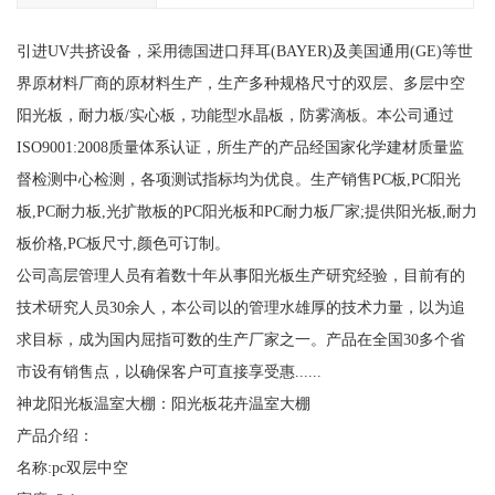
引进UV共挤设备，采用德国进口拜耳(BAYER)及美国通用(GE)等世
界原材料厂商的原材料生产，生产多种规格尺寸的双层、多层中空
阳光板，耐力板/实心板，功能型水晶板，防雾滴板。本公司通过
ISO9001:2008质量体系认证，所生产的产品经国家化学建材质量监
督检测中心检测，各项测试指标均为优良。生产销售PC板,PC阳光
板,PC耐力板,光扩散板的PC阳光板和PC耐力板厂家;提供阳光板,耐力
板价格,PC板尺寸,颜色可订制。
公司高层管理人员有着数十年从事阳光板生产研究经验，目前有的
技术研究人员30余人，本公司以的管理水雄厚的技术力量，以为追
求目标，成为国内屈指可数的生产厂家之一。产品在全国30多个省
市设有销售点，以确保客户可直接享受惠......
神龙阳光板温室大棚：阳光板花卉温室大棚
产品介绍：
名称:pc双层中空