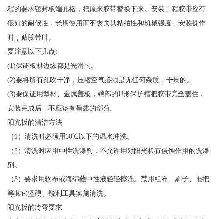
程的要求密封板端孔格，把原来胶带替换下来。安装工程胶带应有
很好的耐候性，长期使用而不丧失其粘结性和机械强度，安装操作
时，贴胶带时。
要注意以下几点;
(1)保证板材边缘都是光滑的。
(2)要将所有孔吹干净，压缩空气必须是无任何杂质，干燥的。
(3)要保证用型材、金属盖板，端部的U形保护槽把胶带完全盖住，
安装完成后，不应该有暴露的部分。
阳光板的清洁方法
（1）清洗时必须用60℃以下的温水冲洗。
（2）清洗时应用中性洗涤剂，不允许用对阳光板有侵蚀作用的洗涤
剂。
（3）要求用软布或海绵蘸中性液轻轻擦洗。禁用粗布、刷子、拖把
等其它坚硬、锐利工具实施清洗。
阳光板的冷弯要求