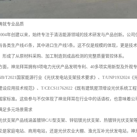
铸就专业品质
2004年创建以来，始终专注于清洁能源领域的技术研发与产品创新。公司
，拥有各类生产线45条，其中进口生产线5条。这不仅是规模的体现，更是
，形成了从原材料采购、加工制造到成品检测的完整质量管控体系。
方面，神龙拜耳拥有8项电力光伏产品发明专利、40多项实用新型及外观
B/T2021国家能源行业《光伏发电站支架技术要求》、T/UNP1932024《光
设应用技术规范》、T/CECS11762022《既有建筑屋顶增设光伏系统工程技术
国家标准。这些参与不仅体现了神龙拜耳在行业中的话语权，也意味着公
满足多元场景需求
光伏支架产品线涵盖镀锌C/U型支架、锌铝镁光伏支架、热镀锌光伏支架
论是家庭电站、商用电站，还是光伏农业大棚、渔光互补光伏发电站，神