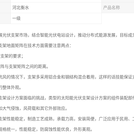
河北衡水
产品名称
一级
展光伏支架市场，结合智能光伏电站设计，推动分布式能源发展，目标成
支架地面矩阵在技术方面需要注意两点：
对支架的要求；
矩阵与支架矩阵之间的距离。
抗风的情况下，支架多采用铝合金和钢结构混合着用，这样的话技能保证
的整体外观。
支架设计方案面临的挑战，类型的太阳能光伏支架设计方案的组件装配部
如大气侵蚀，风荷载和其它外部效应。
支架性能稳定，制造工艺成熟，承载力高，安装简便，广泛应用于民用、
规格统一，性能稳定，防腐蚀性能优良，外形美观。