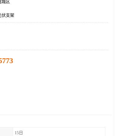
桃城区
光伏支架
5773
15日