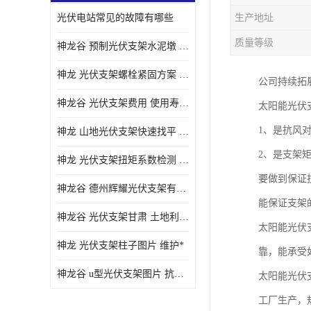
光伏电站常见的故障有哪些
生产地址
质量等级
神龙谷 预制光伏支架水泥墩 抗震性能优
神龙 光伏支架螺栓紧固方案 土地利用率高
公司持续拓
神龙谷 光伏支架费用 使用寿命长
太阳能光伏
1、是抗风
神龙 山地光伏支架快速找平 抗风耐压
2、是支架
神龙 光伏支架扭矩系数检测 适应性强
要做到保证
神龙谷 德州辉耀光伏支架有限公司 材质多样
能保证支架
神龙谷 光伏支架甘肃 土地利用率高
太阳能光伏
神龙 光伏支架柱子图片 维护*
靠，能承受
神龙谷 u型光伏支架图片 抗紫外线
太阳能光伏
工厂生产，