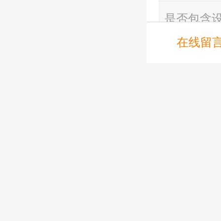
是否包含
在线留
销售方式
颜色
货物所在
是否提供
框架结构