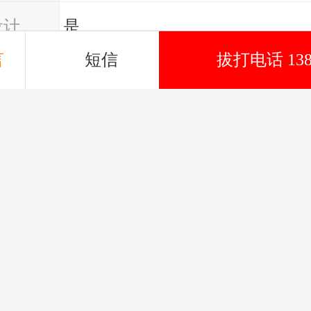
设计
是
言
短信
拔打电话 1383
厂家定制
可选
地
河北衡水
设计服务
是
不锈钢型骨架