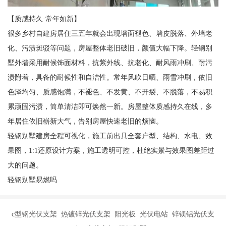
【质感持久·常年如新】
很多乡村自建房居住三五年就会出现墙面褪色、墙皮脱落、外墙老
化、污渍斑驳等问题，房屋整体老旧破旧，颜值大幅下降。轻钢别
墅外墙采用耐候饰面材料，抗紫外线、抗老化、耐风雨冲刷、耐污
渍附着，具备的耐候性和自洁性。常年风吹日晒、雨雪冲刷，依旧
色泽均匀、质感饱满，不褪色、不发黄、不开裂、不脱落，不易积
累顽固污渍，简单清洁即可焕然一新。房屋整体质感持久在线，多
年居住依旧崭新大气，告别房屋快速老旧的烦恼。
轻钢别墅建房全程可视化，施工前出具全套户型、结构、水电、效
果图，1:1还原设计方案，施工透明可控，杜绝实景与效果图差距过
大的问题。
轻钢别墅易燃吗
c型钢光伏支架 热镀锌光伏支架 阳光板 光伏电站 锌镁铝光伏支