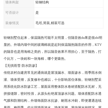
墙体构架
轻钢结构
可否设计
是
装修情况
毛坯,简装,精装可选
轻钢别墅住起来，保温隔热可能不太明显，但隔音效du果是很zhi明
显的。外墙内墙中间的玻璃棉就是起到保温隔热隔音的作用，KTV
的隔音也是用海棉之类的，所以隔音效果不用担心，至于隔热，打
个比方，一块砖和一块海棉，哪个更吸热。
【无惧雨雪·防水防渗】
传统农村自建房常见的通病就是屋顶漏水、墙面渗水，雨季雨水倒
灌、墙体受潮，反复修补也难以，十分影响居住体验。轻钢别墅采
用系统化防水防渗工艺，屋面采用整体防水卷材搭配防水瓦材，无
拼接缝隙，密封性强，从源头杜绝屋顶渗水问题。墙体搭配防水透
气膜和防潮结构，外墙饰面防水抗渗、耐雨水冲刷，即便遭遇连续
暴雨、梅雨季，也出现墙面渗水、墙体返潮、屋内漏水的情况。屋