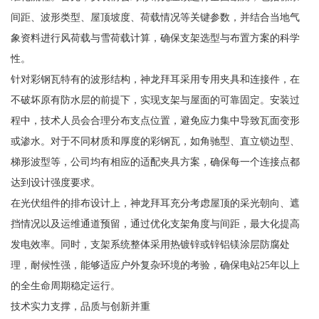
间距、波形类型、屋顶坡度、荷载情况等关键参数，并结合当地气
象资料进行风荷载与雪荷载计算，确保支架选型与布置方案的科学
性。
针对彩钢瓦特有的波形结构，神龙拜耳采用专用夹具和连接件，在
不破坏原有防水层的前提下，实现支架与屋面的可靠固定。安装过
程中，技术人员会合理分布支点位置，避免应力集中导致瓦面变形
或渗水。对于不同材质和厚度的彩钢瓦，如角驰型、直立锁边型、
梯形波型等，公司均有相应的适配夹具方案，确保每一个连接点都
达到设计强度要求。
在光伏组件的排布设计上，神龙拜耳充分考虑屋顶的采光朝向、遮
挡情况以及运维通道预留，通过优化支架角度与间距，最大化提高
发电效率。同时，支架系统整体采用热镀锌或锌铝镁涂层防腐处
理，耐候性强，能够适应户外复杂环境的考验，确保电站25年以上
的全生命周期稳定运行。
技术实力支撑，品质与创新并重